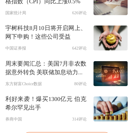
格指数（CPI）同比上涨0.5%
国家统计局
626评论
宇树科技8月10日将开启网上、
网下申购！这些公司受益
中国证券报
642评论
周末要闻汇总：美国7月非农数
据意外转负 美联储加息动力...
东方财富Choice数据
80评论
利好来袭！爆买1300亿元 伯克
希尔罕见出手
券商中国
314评论