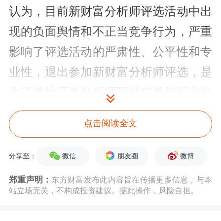
认为，目前新财富分析师评选活动中出
现的负面舆情和不正当竞争行为，严重
影响了评选活动的严肃性、公平性和专
业性，退出参加新财富分析师评选，是
为了维护证券分析师职业声誉和行业公
信力。
点击阅读全文
新财富官方网站9月11日发布“第十六届
微信
朋友圈
微博
分享至：
新财富最佳分析师评选正式启动”的消
郑重声明：
东方财富发布此内容旨在传播更多信息，与本
息。根据该消息，今年一共有来自43家
站立场无关，不构成投资建议。据此操作，风险自担。
券商研究机构的1500余位分析师/销售