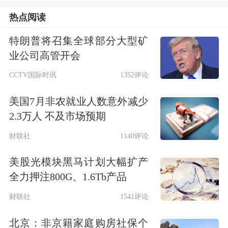
服务经理报名参加评选。
热点阅读
特朗普将召集全球部分大型矿
业公司高管开会
CCTV国际时讯
1352评论
美国7月非农就业人数意外减少
2.3万人 不及市场预期
财联社
1140评论
美股光模块黑马计划大幅扩产
比照这43家券商的参评全名单来看，目
全力押注800G、1.6Tb产品
前仍有13家券商未发布退出新财富评选
财联社
1541评论
的声明。这13家券商分别是：川财证
北京：非京籍家庭购房社保个
券、长城证券、东方财富、东兴证券、