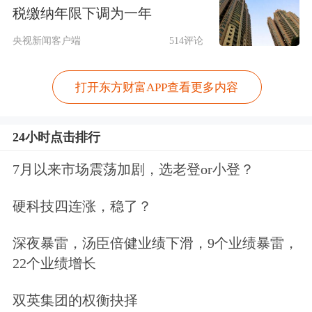
税缴纳年限下调为一年
广证恒生证券、国海证券、国联证券、
央视新闻客户端
514评论
华金证券、联讯证券、山西证券、西南
证券、英大证券、中信证券。
打开东方财富APP查看更多内容
业内人士表示，新财富在统计参评名单
24小时点击排行
时，只要一家券商研究所中有分析师报
7月以来市场震荡加剧，选老登or小登？
名参评，就会将该机构列入参评机构名
硬科技四连涨，稳了？
单，部分券商尚未发布退出评选声明，
可能是本身已经不大规模参与新财富分
深夜暴雷，汤臣倍健业绩下滑，9个业绩暴雷，
22个业绩增长
析师评选了。
双英集团的权衡抉择
上证报记者了解到，目前已经发布退评