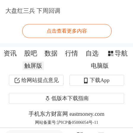
声明的券商有可能只是“第一拨”，不排
大盘红三兵 下周回调
除后续还有券商加入退评队伍的可能。
点击查看更多内容
根据新财富杂志官方微博晚间发布的信
息，目前新财富评选处于暂停票选状
资讯
股吧
数据
行情
自选
导航
态，后续相关进展新财富将及时在其媒
触屏版
电脑版
体平台进行公告。
给网站提点意见
下载App
新财富杂志表示，作为“新财富最佳分
低版本下载指南
析师评选”的主办方，新财富杂志在投
手机东方财富网 eastmoney.com
票暂停期间将不忘初心，继续以努力维
网站备案号:沪ICP备05006054号-11
护中国证券研究行业健康发展、提升本