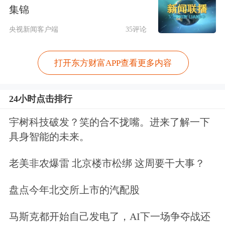
点。对债券违约、破产重整等风险公司
集锦
实施差异化监管。修订年度报告披露准
央视新闻客户端
35评论
则，优化信息披露监管制度。将上市公
打开东方财富APP查看更多内容
司并购重组信息预案披露全面纳入直通
车范围。完善立案信息即时披露机制。
24小时点击排行
稳妥有序实施新退市制度，对上市公司
宇树科技破发？笑的合不拢嘴。进来了解一下
累计采取通报批评、公开谴责等纪律处
具身智能的未来。
分措施119次、433人次，累计采取行政
老美非农爆雷 北京楼市松绑 这周要干大事？
监管措施281家次，立案稽查80家次。
盘点今年北交所上市的汽配股
健全非上市公众公司监管体系，加强行
政监管、自律监管和稽查执法的衔接，
马斯克都开始自己发电了，AI下一场争夺战还