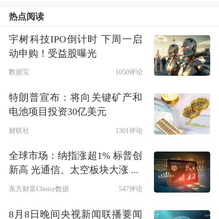
热点阅读
《证券日报》记者了解到，在2015年监
管工作就不断加强事中事后监管，如进
宇树科技IPO倒计时 下周一启
动申购！受益股曝光
一步优化监管体系职能分层，发布派出
数据宝
1050评论
机构监管职责规定，探索建立证券期货
特朗普宣布：将向关键矿产和
经营机构事中事后监管新机制。稳步推
电池项目投资30亿美元
进中央监管信息平台建设，中央数据库
财联社
1301评论
数据集中取得阶段性进展，研究起草证
全球市场：纳指涨超1% 标普创
券期货市场程序化交易管理办法。
新高 光通信、太空板块大涨 ...
同时，2015年不断推进上市公司分行业
东方财富Choice数据
547评论
信息披露，实施上市公司分行业监管试
8月8日晚间央视新闻联播要闻