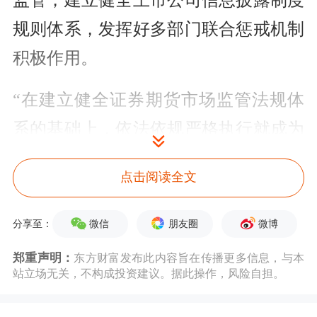
监管，建立健全上市公司信息披露制度
规则体系，发挥好多部门联合惩戒机制
积极作用。
“在建立健全证券期货市场监管法规体
系的基础上，依法依规严格执行就成为
落实监管的关键。”上海股份制与证券
点击阅读全文
研究会股份制企业专业委员会主任曹俊
在接受《证券日报》记者采访时表示，
微信
朋友圈
微博
分享至：
监管方式由事前审批向事中事后监管转
郑重声明：
东方财富发布此内容旨在传播更多信息，与本
变，将强化社会监督、信用管理及责任
站立场无关，不构成投资建议。据此操作，风险自担。
追溯机制，以此提高监管效率。