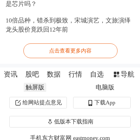
是芯片吗？
加强对全国股转系统的监管。
10倍品种，错杀到极致，宋城演艺，文旅演绎
另外，2015年监管工作注重建立健全公
龙头股价竟跌回12年前
司债券信息披露监管体系。完善了债券
市场风险防控机制，制定公司债券违约
点击查看更多内容
风险监测与处置规程。加强公司债券资
资讯
股吧
数据
行情
自选
导航
信评级、承销、受托管理等环节的监
触屏版
电脑版
管，组织开展对49家证券公司和7家资
信评级机构现场检查。深入排查私募债
给网站提点意见
下载App
风险，首次完成对105家公司债券发行
低版本下载指南
人的现场检查，对4家发行人及1家中介
手机东方财富网 eastmoney.com