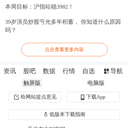
本周目标：沪指站稳3982！
权财富基金支持的MGX共同领投。
39岁演员炒股亏光多年积蓄， 你知道什么原因
近年来，包括OpenAI在内的科技企业
吗？
在塑造白宫人工智能政策立场方面发挥
了重要作用。
点击查看更多内容
特朗普周二签署行政令，要求AI公司在
资讯
股吧
数据
行情
自选
导航
模型发布前自愿向政府开放访问权限，
触屏版
电脑版
期限最长30天。该行政令缺乏具体细
给网站提点意见
下载App
则，但包括奥尔特曼在内的多家领先AI
公司高管在社交媒体上表示支持。
低版本下载指南