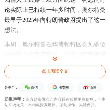
论实际上已持续一年多时间，奥尔特曼
最早于2025年向特朗普政府提出了这一
想法。
本周，奥尔特曼在华盛顿特区会见多位
国会议员及政府官员，讨论AI监管框架
以及技术的最新进展，而有关政府持股
点击阅读全文
的谈判也在同步推进。
微信
朋友圈
微博
分享至：
作为潜在协议的一部分，OpenAI可能
向美国政府捐赠股权，用于注资该公司
郑重声明：
东方财富发布此内容旨在传播更多信息，与本
站立场无关，不构成投资建议。据此操作，风险自担。
在4月政策提案中提出的"公共财富基