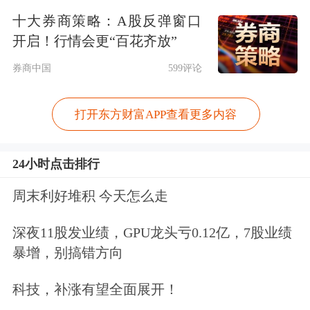
求联邦政府建立一家主权财富基金。
十大券商策略：A股反弹窗口
开启！行情会更“百花齐放”
在其第二任期内，特朗普政府已入股
英
券商中国
599评论
特尔
、IBM及其他量子计算和关键矿产
企业。
打开东方财富APP查看更多内容
佛蒙特州无党籍参议员伯尼·桑德斯也
24小时点击排行
表示，他在周三与奥尔特曼会面时讨论
周末利好堆积 今天怎么走
了主权财富基金的概念。
深夜11股发业绩，GPU龙头亏0.12亿，7股业绩
OpenAI目前估值逾8500亿美元，公司
暴增，别搞错方向
最快有望于今年启动IPO。该公司于3月
科技，补涨有望全面展开！
完成一轮创纪录的融资，由阿布扎比主