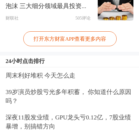
泡沫 三大细分领域最具投资...
合作。
财联社
505评论
发言人称，中美经贸磋商取得积极成
打开东方财富APP查看更多内容
果，说明双方秉持相互尊重、平等互惠
的精神，通过开展对话与合作，是能够
24小时点击排行
找到解决问题的办法的。目前双方仍在
周末利好堆积 今天怎么走
就有关成果的细节进行磋商。双方经贸
39岁演员炒股亏光多年积蓄， 你知道什么原因
团队将按照两国元首确定的共识方向，
吗？
尽快锁定成果，共同做好落实，为下一
深夜11股发业绩，GPU龙头亏0.12亿，7股业绩
步的中美经贸合作与世界经济注入更多
暴增，别搞错方向
确定性和稳定性。