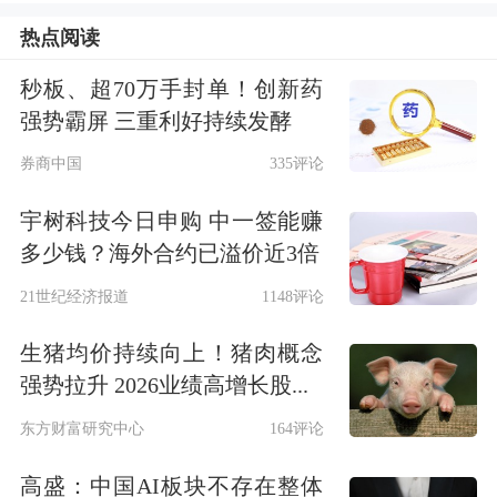
热点阅读
品自动扣留、介质盆景输美、山东禽流
感无疫区认定等方面的长期关切。中方
秒板、超70万手封单！创新药
强势霸屏 三重利好持续发酵
也将积极推动解决美方牛肉设施注册、
券商中国
335评论
部分州禽肉输华等关切。
宇树科技今日申购 中一签能赚
四是双方同意通过一定范围产品的相互
多少钱？海外合约已溢价近3倍
降税等安排，推动扩大包括农产品在内
21世纪经济报道
1148评论
等领域的双向贸易。
生猪均价持续向上！猪肉概念
强势拉升 2026业绩高增长股...
五是双方就中方向美方采购飞机以及美
东方财富研究中心
164评论
方保障飞机发动机、零部件对华供应等
高盛：中国AI板块不存在整体
达成有关安排，同意继续推进相关领域