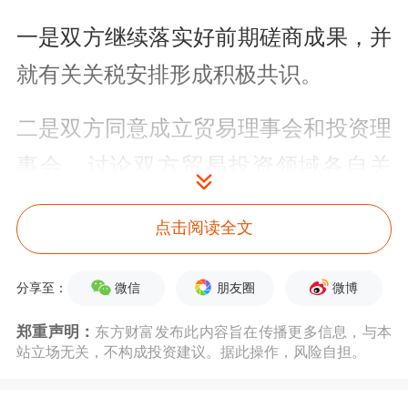
一是双方继续落实好前期磋商成果，并
就有关关税安排形成积极共识。
二是双方同意成立贸易理事会和投资理
事会，讨论双方贸易投资领域各自关
切。双方将通过贸易理事会讨论有关产
点击阅读全文
品降税等问题，原则同意对同等规模的
各自关注产品降税。
微信
朋友圈
微博
分享至：
三是双方将解决或实质性推动解决部分
郑重声明：
东方财富发布此内容旨在传播更多信息，与本
站立场无关，不构成投资建议。据此操作，风险自担。
农产品
非关税壁垒和市场准入问题。美
方将积极推动解决中方在乳制品和水产