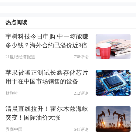
加了12.3万人，高于预期的7.5万人。
热点阅读
薪资方面，4月平均时薪环比上涨
0.2%，略低于预期的0.3%；平均每周工
宇树科技今日申购 中一签能赚
多少钱？海外合约已溢价近3倍
时为34.3小时，高于预期的34.2小时。4
21世纪经济报道
738评论
月失业率录得4.3%，符合市场预期，并
苹果被曝正测试长鑫存储芯片
与前值持平。
用于在中国市场销售的设备
财联社
212评论
清晨直线拉升！霍尔木兹海峡
突变！国际油价大涨
券商中国
641评论