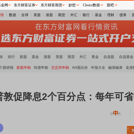
基金网
东方财富证券
东方财富期货
妙想
Choice数据
股吧
行情
数据
全球
美股
港股
期货
外汇
银行
基金
理财
债券
块
排行
新股
基金
港股
美股
期货
外汇
黄金
自选股
自选基金
个股研报
新股申购
转债申购
北交所申购
AH股比价
年报大全
融资融券
龙虎
敦促降息2个百分点：每年可省6
稀土板块领涨
元件板块走强
半导体板块活跃
沪深资金流向
A股估值分析全览