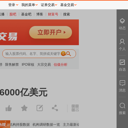
登录
我的菜单
证券交易
基金交易
直播
股吧
基金吧
博客
财富号
搜索
动态
个人
0
榜
限售解禁
IPO审核
大宗交易
估值分析
自选
000亿美元
消息
搜索
重要机构持股数据
机构调研数据一览
主力最新动向
上市公司限售股解禁一览
昨