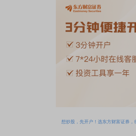
EDMI K90 至尊版 新品发布会
首席连线｜东方财富证券陈
风，将吹向何处
想炒股，先开户！选东方财富证券，行