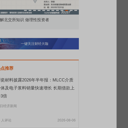
解北交所知识 做理性投资者
市价委托那么多种，究竟
一键关注财经大咖
热点推荐
瓷材料披露2026年半年报：MLCC介质
粉体及电子浆料销量快速增长 长期借款上
3倍
日经济新闻
5
人评论
2026-08-06