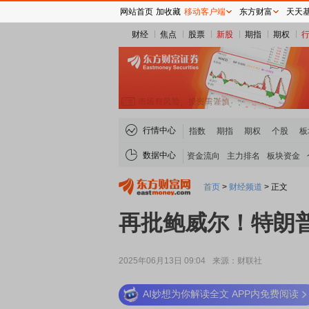
网站首页
加收藏
移动客户端
东方财富
天天
财经
焦点
股票
新股
期指
期权
行情中心
指数
期指
期权
个股
板
数据中心
资金流向
主力排名
板块资金
首页
>
财经频道
>
正文
再批鲍威尔！特朗普
2025年06月13日 09:04
来源：财联社
AI妙想为你解读全文 APP内免费阅读