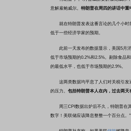
意解雇鲍威尔。
特朗普在周四的讲话中重
就在特朗普发表这番言论的几个小时前，
低于一些经济学家的预期。
此前一天发布的数据显示，美国5月消费者
低于市场预期的0.2%和2.5%。剔除食品和
的最低水平，也低于市场预期的2.9%。
这两类数据均平息了人们对关税引发通
的压力。
包括特朗普本人在内，过去两天
周三CPI数据出炉后不久，特朗普在其社
数字！美联储应该降息整整一个百分点。”
特朗普补充称，如果美联
储能
够降息