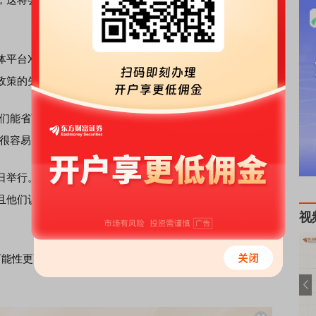
平台X附和道：“总统（特朗普）已经说了一段时间了，但
政策的失职行为。”
能省下多少钱，真是难以置信。” 美国商务部长卢特尼克
这很容易。通胀率很低，拜托。他必须尽快履行职责。”
8日举行。尽管特朗普强力施压，但交易员们几乎完全不认为
且他们认为该央行在7月会议上采取降息行动的可能性也很
视
更高，根据芝加哥商品交易所集团（CME Group）的数