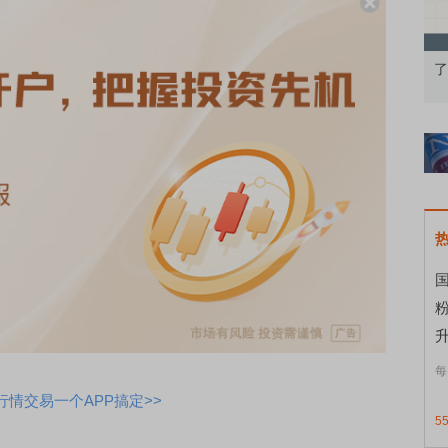
果：A股再平衡的
债券知识通识：从基础认知到特色品种
了
国
升
每
情交易一个APP搞定>>
5