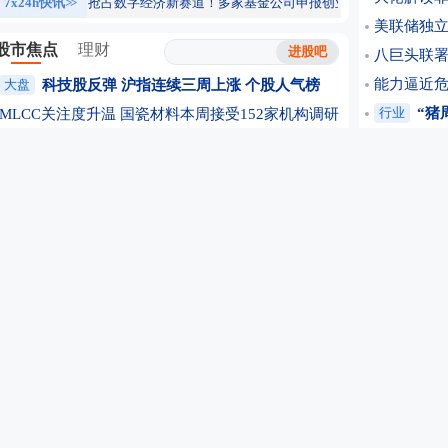
7x24h快讯
>>
抢占数字经济新赛道！多家基金公司申报创业板算力ETF、创业
美联储独立
股市焦点
理财
八巨头联署
能力逼近危险
大盘
科技股反弹 沪指连续三周上涨
个股人气榜
行业
“猪
MLCC关注度升温 国瓷材料本周接受152家机构调研
行业发展进
AI硬件到AI应用 私募科技赛道布局发生结构性变化
于东来:每
硬科技企业密集IPO 中国科技资产迎来系统性重估
政策轮番鼓
题材
19只医药类基金年内净值涨幅均超10%
上海警方
AI算力基础设施大规模建设推升PCB行业景气度
公司
业绩
黄金股“抢跑” 金价重返4300美元后还能走多远
中信证券完
AI加速变革游戏产业 从“求效率”转向“拼创造”
Space
个股
多措并举“反内卷” 光伏行业或迎拐点
深圳前首富
亮剑金融黑灰产 上海普陀严打“代理维权”敲诈
四连板牛
斥资逾47亿元“押注”钠电 容百科技底气何在？
期货开户
生物制造行业驶入发展快车道 产业资本密集布局
宇树科技I
A股“一日四罚”合计6455万 两家公司同日被立案