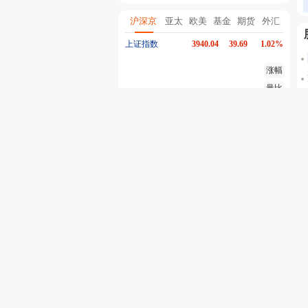
沪深京
亚太
欧美
基金
期货
外汇
上证指数
3940.04
39.69
1.02%
涨幅
量比
换手
异动
深证成指
14311.01
200.89
1.42%
创业板指
3563.12
47.56
1.35%
沪深300
4694.44
43.13
0.93%
东方财富
19.98
-0.03
-0.15%
行情
股吧
资金流
个股异动
自选股票
自选基金
代码
名称
最新价
5分钟涨跌