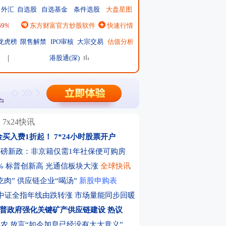
外汇
自选股
自选基金
条件选股
大盘星图
.69%
|
恒生指数
东方财富官方炒股软件
25668.03
↑137.75 ↑0.54%
快速行情
|
日经225
65606.71
↓-76.55 ↓-0.12%
|
龙虎榜
限售解禁
IPO审核
大宗交易
估值分析
港股通(深)
7x24快讯
金买入费1折起！
7*24小时股票开户
磅新政：非京籍仅需1年社保便可购房
% 标普创新高 光通信板块大涨
全球快讯
吃肉” 供应链企业“喝汤”
新股申购表
中证全指年线由跌转涨 市场量能同步回暖
普政府强化关键矿产供应链建设
热议
农 放言“如今加息已经没有太大意义”