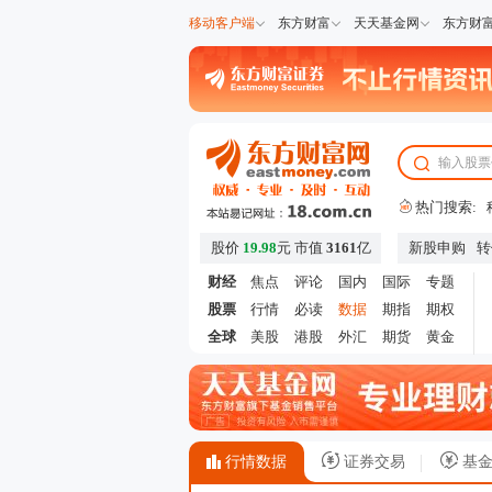
移动客户端
东方财富
天天基金网
东方财
热门搜索:
股价
19.98
元
市值
3161
亿
新股申购
转
财经
焦点
评论
国内
国际
专题
股票
行情
必读
数据
期指
期权
全球
美股
港股
外汇
期货
黄金
行情数据
证券交易
基金