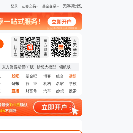
无障碍浏览
登录
证券交易
基金交易
东方财富期货PC版
妙想大模型
领航版
托
股吧
基金吧
博客
组合
话题
告
研报
行 业
机构
名家
学校
查
直播
财富号
汽车
妙想
搜索