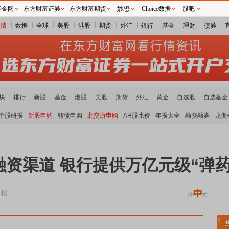
基金网
东方财富证券
东方财富期货
妙想
Choice数据
股吧
行情
数据
全球
美股
港股
期货
外汇
银行
基金
理财
债券
块
排行
新股
基金
港股
美股
期货
外汇
黄金
自选股
自选基金
个股研报
新股申购
转债申购
北交所申购
AH股比价
年报大全
融资融券
龙虎
资渠道 银行提供万亿元级“弹药
日报
板块走强
半导体板块活跃
沪深资金流向
A股估值分析全览
重要机构持股数据