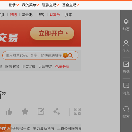
登录
我的菜单
证券交易
基金交易
直播
股吧
基金吧
博客
财富号
搜索
动态
个人
1
榜
限售解禁
IPO审核
大宗交易
估值分析
自选
”
消息
搜索
机构调研数据一览
主力最新动向
上市公司限售股解禁一览
昨日涨停
电力板块走