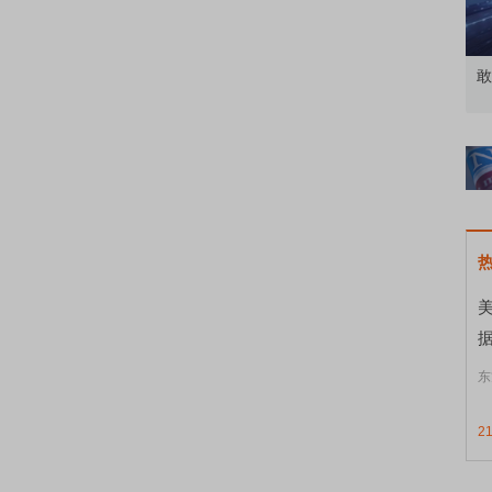
北交所顶格打新居然只能中碎股
敢
东
2