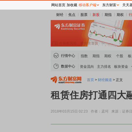
网站首页
加收藏
移动客户端
东方财富
天天
财经
焦点
股票
新股
期指
期权
行情中心
指数
期指
期权
个股
板
数据中心
资金流向
主力排名
板块资金
首页
>
财经频道
>
正文
租赁住房打通四大融
2018年03月15日 02:23
作者：孟珂
来源：证券
煤炭板块领涨
贵金属