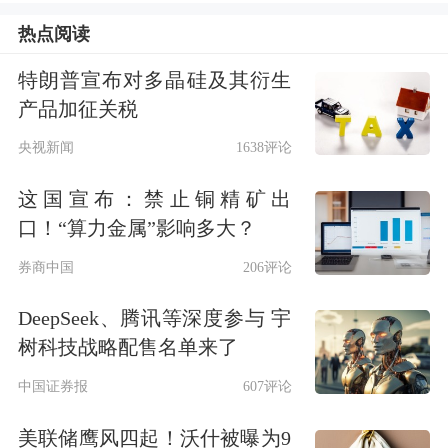
率（CAGR）为70%。
热点阅读
台积电表示，其先进封装CoWoS（晶圆
特朗普宣布对多晶硅及其衍生
产品加征关税
上芯片基板）的产能复合年增长率预计
央视新闻
1638评论
在2022年至2027年间超过80%。CoWoS
是一种关键的芯片封装技术，广泛应用
这国宣布：禁止铜精矿出
口！“算力金属”影响多大？
于包括
英伟达
设计的人工智能芯片中。
券商中国
206评论
该公司表示，从2022年到2026年，人工
智能加速器晶圆需求预计将增长11倍。
DeepSeek、腾讯等深度参与 宇
树科技战略配售名单来了
台积电称，其在美国亚利桑那州的第一
中国证券报
607评论
座晶圆厂已投产；第二座晶圆厂的设备
美联储鹰风四起！沃什被曝为9