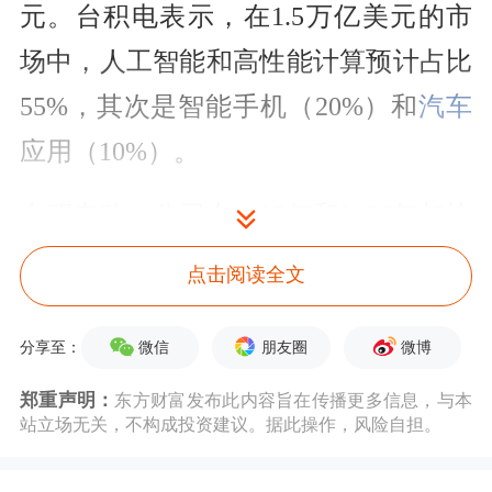
元。台积电表示，在1.5万亿美元的市
场中，人工智能和高性能计算预计占比
55%，其次是智能手机（20%）和
汽车
应用（10%）。
台积电称，公司在2025年和2026年加快
了产能扩张速度，并计划在2026年建设
点击阅读全文
九期晶圆厂和
先进封装
设施。
微信
朋友圈
微博
分享至：
路透社指出，这家芯片制造商预计将提
郑重声明：
东方财富发布此内容旨在传播更多信息，与本
升其最先进的2纳米和下一代A16芯片
站立场无关，不构成投资建议。据此操作，风险自担。
的产能，2026年至2028年的复合年增长