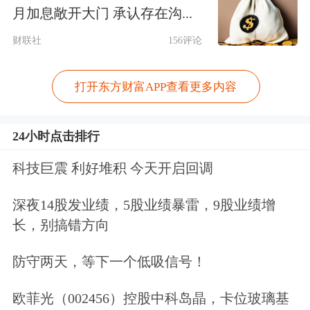
搬迁计划于2026年下半年进行；第三座
月加息敞开大门 承认存在沟...
晶圆厂的建设正在进行中；第四座晶圆
财联社
156评论
厂以及该厂的首座先进封装设施预计将
打开东方财富APP查看更多内容
于今年开工建设。
台积电在日本的第一座晶圆厂目前已开
24小时点击排行
始量产22纳米和28纳米产品。由于市场
科技巨震 利好堆积 今天开启回调
需求强劲，第二座晶圆厂的计划已升级
深夜14股发业绩，5股业绩暴雷，9股业绩增
为3纳米制程。德国晶圆厂目前正在建
长，别搞错方向
设中，并按计划推进。计划首先提供28
防守两天，等下一个低吸信号！
纳米和22纳米制程，随后将推出16纳米
欧菲光（002456）控股中科岛晶，卡位玻璃基
和12纳米制程。