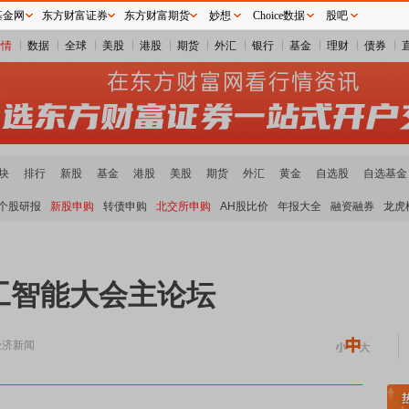
基金网
东方财富证券
东方财富期货
妙想
Choice数据
股吧
行情
数据
全球
美股
港股
期货
外汇
银行
基金
理财
债券
块
排行
新股
基金
港股
美股
期货
外汇
黄金
自选股
自选基金
个股研报
新股申购
转债申购
北交所申购
AH股比价
年报大全
融资融券
龙虎
工智能大会主论坛
经济新闻
板块领涨
元件板块走强
半导体板块活跃
沪深资金流向
A股估值分析全览
重要机