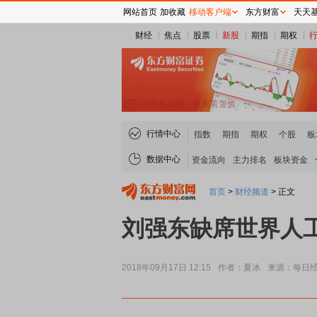
网站首页
加收藏
移动客户端
东方财富
天天
财经
焦点
股票
新股
期指
期权
行情中心
指数
期指
期权
个股
板
数据中心
资金流向
主力排名
板块资金
首页
>
财经频道
>
正文
刘强东缺席世界人
2018年09月17日 12:15
作者：夏冰
来源：每日
稀土