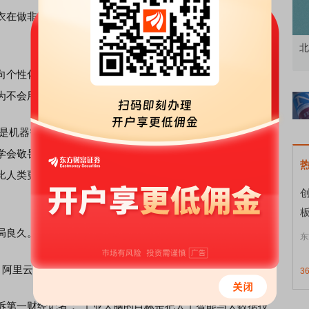
衣在做非法金融服务；未来十到十五年，传统制造业面临的
资者
市价委托那么多种，究竟怎么用？
北
个性化和智慧化转型，制造业将很难生存下去。未来成功
为不会用智能技术的企业，将全部进入失败领域。
是机器智能。蒸汽机释放了人的双脚，但不是模仿人类的双
学会敬畏机器的智能，因为机器拥有独特的思考和逻辑。人
比人类更聪明。”马云表示，机器有智能，动物有本能，人类
创
局良久。
东
阿里云宣布将ET工业大脑平台对外开放。
3
第一财经记者：“工业大脑的目标是把人工智能与大数据技