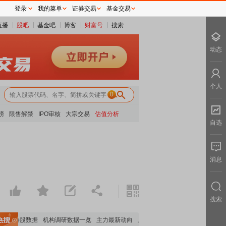
登录
我的菜单
证券交易
基金交易
直播
股吧
基金吧
博客
财富号
搜索
动态
个人
0
榜
限售解禁
IPO审核
大宗交易
估值分析
自选
消息
搜索
构持股数据
机构调研数据一览
主力最新动向
上市公司限售股解禁一览
昨日涨停