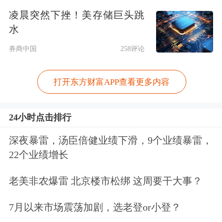
部将多家中国企业列入“中国军事企业
凌晨突然下挫！美存储巨头跳
水
清单”，请问商务部对此有何回应？
券商中国
258评论
答：我们注意到这一情况。中方对此强
烈不满、坚决反对。美方罔顾中美两国
打开东方财富APP查看更多内容
元首北京会晤共识，无视中美经贸关系
大局，不断泛化国家安全概念，滥用国
24小时点击排行
家力量，对中国企业进行无理打压，美
深夜暴雷，汤臣倍健业绩下滑，9个业绩暴雷，
22个业绩增长
方做法严重破坏国际经贸秩序，严重危
害全球产供链稳定，严重损害中国企业
老美非农爆雷 北京楼市松绑 这周要干大事？
正当合法权益。
7月以来市场震荡加剧，选老登or小登？