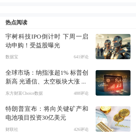
6月12日，人民银行发布公告称，将在
15日以固定数量、利率招标、多重价位
热点阅读
中标方式开展6000亿元买断式逆回购操
宇树科技IPO倒计时 下周一启
动申购！受益股曝光
作，期限为6个月（183天）。鉴于该期
数据宝
641评论
限品种当月有6000亿元到期量，本次6
个月期买断式逆回购操作为等量续作。
全球市场：纳指涨超1% 标普创
新高 光通信、太空板块大涨 ...
商务部新闻发言人就美国防部将部分中
东方财富Choice数据
488评论
国企业列入“中国军事企业清单”事答记
特朗普宣布：将向关键矿产和
者问
电池项目投资30亿美元
财联社
426评论
有记者问：美东时间6月8日，美国国防