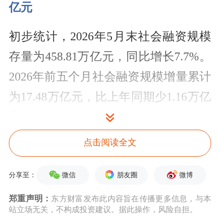
亿元
初步统计，2026年5月末社会融资规模
存量为458.81万亿元，同比增长7.7%。
2026年前五个月社会融资规模增量累计
为17.48万亿元，比上年同期少1.16万亿
元。前五个月人民币贷款增加9.11万亿
元。5月末，广义货币(M2)余额353.67
点击阅读全文
万亿元,同比增长8.6%。
微信
朋友圈
微博
分享至：
央行：6月15日将开展6000亿元买断式
郑重声明：
东方财富发布此内容旨在传播更多信息，与本
逆回购操作
站立场无关，不构成投资建议。据此操作，风险自担。