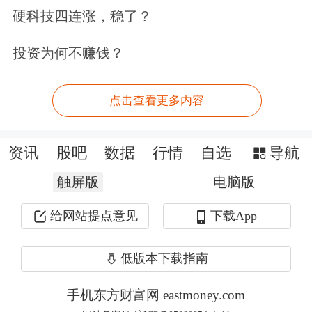
美财政部以协助伊朗购买军品为由制裁
硬科技四连涨，稳了？
中方个人及实体 外交部回应
投资为何不赚钱？
6月12日，外交部发言人林剑主持例行
点击查看更多内容
记者会。有外媒记者提问，本周早些时
候，美国财政部宣布制裁9家中国和中
资讯
股吧
数据
行情
自选
导航
国香港的个人及实体，理由是协助伊朗
触屏版
电脑版
购买军事用品。请问外交部对此有何回
给网站提点意见
下载App
应？对此，林剑表示：“我们多次说
过，中方坚决反对没有国际法依据、未
低版本下载指南
经联合国安理会授权的非法单边制裁。
手机东方财富网 eastmoney.com
我们将采取一切必要措施，坚定维护本