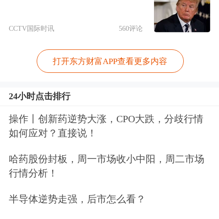
同时，公司关注到网络平台有个别用户
发表涉及公司六氟化钨产品产能下半年
CCTV国际时讯
560评论
量产、已获客户认证的不实内容。经公
打开东方财富APP查看更多内容
司自查，目前公司六氟化钨产品尚处于
试生产阶段，公司尚未签署任何具有法
24小时点击排行
律约束力的实质性订单协议，且该产品
操作丨创新药逆势大涨，CPO大跌，分歧行情
尚未产生任何业绩。公司郑重提醒广大
如何应对？直接说！
投资者，公司六氟化钨产品相关信息请
哈药股份封板，周一市场收小中阳，周二市场
以公司在深交所网站及指定信息披露媒
行情分析！
体上刊登的正式公告为准，切勿轻信网
半导体逆势走强，后市怎么看？
络平台的不实言论。