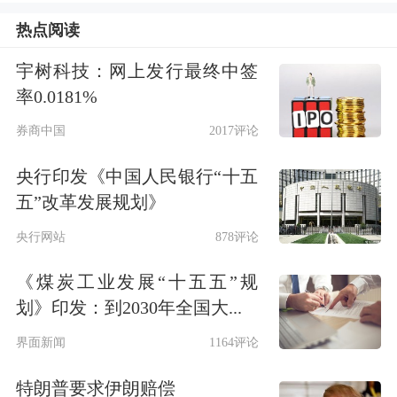
容，公司提醒广大投资者以正式公告为
热点阅读
准。
宇树科技：网上发行最终中签
率0.0181%
和远气体
：目前公司六氟化钨产品尚处
券商中国
2017评论
于试生产阶段 尚未签署任何具有法律
央行印发《中国人民银行“十五
约束力的实质性订单协议
五”改革发展规划》
和远气体(002971)6月8日发布股票交易
央行网站
878评论
异常波动公告，公司近期关注到有媒体
《煤炭工业发展“十五五”规
报道“日本六氟化钨供应商因原材料供
划》印发：到2030年全国大...
应问题计划削减下半年产量”及“公司可
界面新闻
1164评论
能受益于境外厂商停产”等市场传闻；
特朗普要求伊朗赔偿