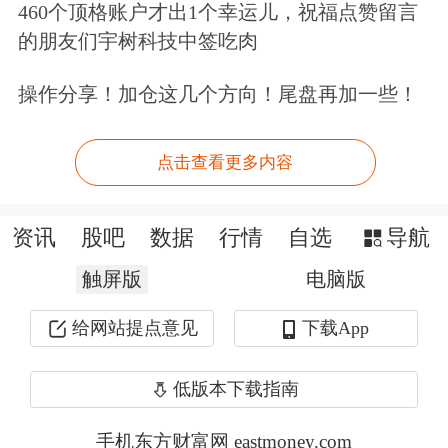
460个顶格账户才出1个幸运儿，祝福点赞留言
奥比中光
：公司不直接从事物理AI的开
的朋友们宇树科技中签吃肉
发
操作分享！加仓这几个方向！尾盘再加一些！
奥比中光(688322)6月8日发布股票交易
点击查看更多内容
异常波动公告，公司股票交易价格连续
3个交易日收盘价格涨幅偏离值累计超
资讯
股吧
数据
行情
自选
导航
过30%。公司主营业务是3D视觉感知产
触屏版
电脑版
品的设计、研发、生产和销售，主要产
给网站提点意见
下载App
品包括消费级应用设备、3D视觉
传感
器
和工业级应用设备，公司不直接从事
低版本下载指南
物理AI的开发。物理AI技术研发投入
手机东方财富网 eastmoney.com