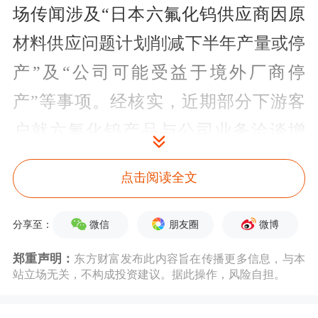
场传闻涉及“日本六氟化钨供应商因原
材料供应问题计划削减下半年产量或停
产”及“公司可能受益于境外厂商停
产”等事项。经核实，近期部分下游客
户就六氟化钨产品与公司业务洽谈增
加，但目前尚未签署新的长期或大额实
点击阅读全文
质性订单协议，后续合作能否达成、订
单规模、产品单价及对公司经营业绩的
微信
朋友圈
微博
分享至：
影响存在不确定性。同时，公司关注到
郑重声明：
东方财富发布此内容旨在传播更多信息，与本
个别网络平台存在涉及公司六氟化钨产
站立场无关，不构成投资建议。据此操作，风险自担。
品产能、产品价格、产品规格等不实内