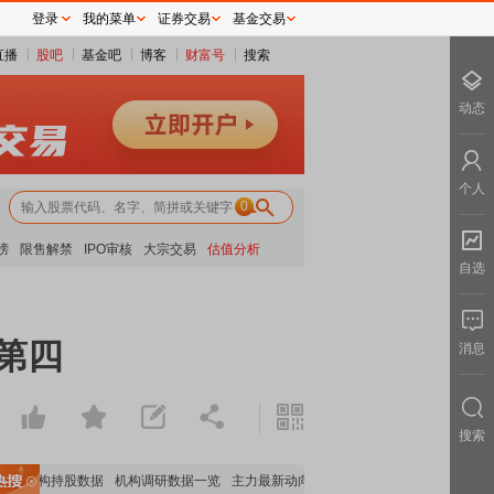
登录
我的菜单
证券交易
基金交易
直播
股吧
基金吧
博客
财富号
搜索
动态
个人
0
榜
限售解禁
IPO审核
大宗交易
估值分析
自选
第四
消息
搜索
要机构持股数据
机构调研数据一览
主力最新动向
上市公司限售股解禁一览
昨日