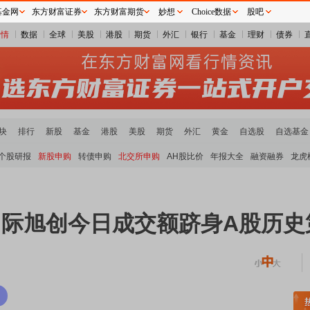
基金网
东方财富证券
东方财富期货
妙想
Choice数据
股吧
行情
数据
全球
美股
港股
期货
外汇
银行
基金
理财
债券
块
排行
新股
基金
港股
美股
期货
外汇
黄金
自选股
自选基金
个股研报
新股申购
转债申购
北交所申购
AH股比价
年报大全
融资融券
龙虎
中际旭创今日成交额跻身A股历史
稀土板块领涨
元件板块走强
半导体板块活跃
沪深资金流向
A股估值分析全览
重