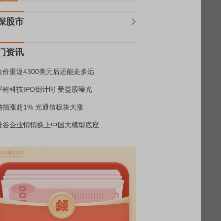
深股市
门资讯
金价重返4300美元后还能走多远
宇树科技IPO倒计时 受益股曝光
纳指涨超1% 光通信板块大涨
硅谷企业悄悄换上中国大模型底座