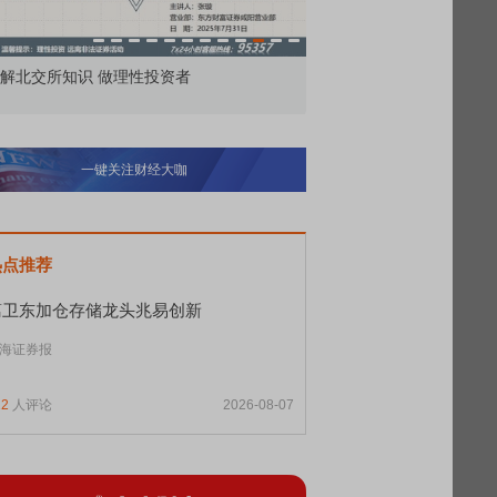
市价委托那么多种，究竟怎么用？
北交所顶格打
一键关注财经大咖
热点推荐
葛卫东加仓存储龙头兆易创新
海证券报
12
人评论
2026-08-07