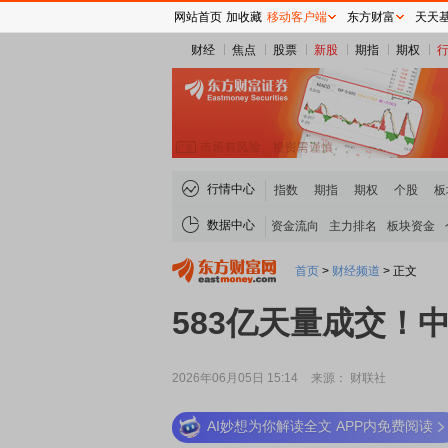
网站首页
加收藏
移动客户端
东方财富
天天
财经
焦点
股票
新股
期指
期权
行情中心
指数
期指
期权
个股
板
数据中心
资金流向
主力排名
板块资金
首页
>
财经频道
>
正文
583亿天量成交！
2026年06月05日 15:14
来源： 财联社
AI妙想为你解读全文 APP内免费阅读