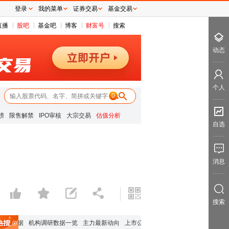
登录
我的菜单
证券交易
基金交易
直播
股吧
基金吧
博客
财富号
搜索
动态
个人
0
榜
限售解禁
IPO审核
大宗交易
估值分析
自选
消息
搜索
股数据
机构调研数据一览
主力最新动向
上市公司限售股解禁一览
昨日涨停
电