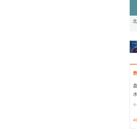
资者
市价委托那么多种，究竟怎么用？
北
中
4