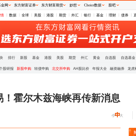
基金网
东方财富证券
东方财富期货
妙想
Choice数据
股吧
行情
数据
全球
美股
港股
期货
外汇
银行
基金
理财
债券
块
排行
新股
基金
港股
美股
期货
外汇
黄金
自选股
自选基金
个股研报
新股申购
转债申购
北交所申购
AH股比价
年报大全
融资融券
龙虎
易！霍尔木兹海峡再传新消息
领涨
元件板块走强
半导体板块活跃
沪深资金流向
A股估值分析全览
重要机构持