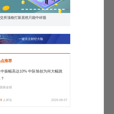
交所顶格打新居然只能中碎股
敢为——比亚迪智能化战
一键关注财经大咖
热点推荐
盘中振幅高达10% 中际旭创为何大幅跳
水？
国基金报
09
人评论
2026-08-07