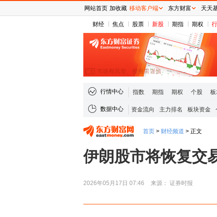
网站首页
加收藏
移动客户端
东方财富
天天
财经
焦点
股票
新股
期指
期权
行情中心
指数
期指
期权
个股
板
数据中心
资金流向
主力排名
板块资金
首页
>
财经频道
>
正文
伊朗股市将恢复交
2026年05月17日 07:46
来源： 证券时报
稀土板块