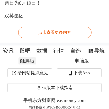
购日为8月10日！
美军对伊朗实施定点打击 伊朗反击！
双英集团
特朗普称美伊停火仍有效
点击查看更多内容
据美国广播公司记者当地时间5月7日在
社交媒体发帖称，美国总统特朗普刚刚
资讯
股吧
数据
行情
自选
导航
接受了电话采访，否认美军袭击伊朗意
触屏版
电脑版
味着停火结束。据称，特朗普表
给网站提点意见
下载App
示，“这只是轻轻地敲打敲打，停火还
在持续，依然有效”。
低版本下载指南
7.5万亿“终极蓝海”！中国机器人赛道
手机东方财富网 eastmoney.com
或复刻“电车奇迹”(附股)
网站备案号:沪ICP备05006054号-11