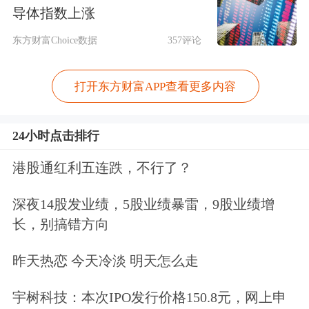
导体指数上涨
东方财富Choice数据
357评论
净流出方面，
半导体
、电池、能源金属
打开东方财富APP查看更多内容
等净流出排名靠前，其中半导体净流出
152.3亿元。
24小时点击排行
港股通红利五连跌，不行了？
深夜14股发业绩，5股业绩暴雷，9股业绩增
长，别搞错方向
昨天热恋 今天冷淡 明天怎么走
今日要闻
宇树科技：本次IPO发行价格150.8元，网上申