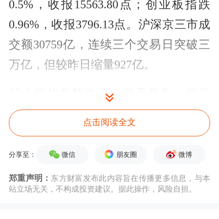
0.5%，收报15563.80点；创业板指跌
0.96%，收报3796.13点。沪深京三市成
交额30759亿，连续三个交易日突破三
万亿，但较昨日缩量927亿。
行业板块多数收涨，航天装备、
机器
人
、
航运港口
、
军工
电子
、
汽车零部
点击阅读全文
件
、
贵金属
、
通信设备
板块涨幅居前，
能源金属
、
电池
板块跌幅居前。
微信
朋友圈
微博
分享至：
郑重声明：
东方财富发布此内容旨在传播更多信息，与本
个股方面，上涨股票超过3600只，逾
站立场无关，不构成投资建议。据此操作，风险自担。
120只股涨停。
机器人概念
股持续走