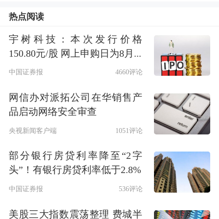
强，
恒锋工具
20cm涨停，
五洲新春
、
热点阅读
富春染织
、
雷赛智能
、
日发精机
涨停。
宇树科技：本次发行价格
行业资金流向：45.27亿净流入汽车零
150.80元/股 网上申购日为8月...
部件
中国证券报
4660评论
网信办对派拓公司在华销售产
行业资金方面，截至收盘，汽车零部
品启动网络安全审查
件、军工电子、通信设备等净流入排名
央视新闻客户端
1051评论
靠前，其中汽车零部件净流入45.27
部分银行房贷利率降至“2字
亿。
头”！有银行房贷利率低于2.8%
中国证券报
536评论
美股三大指数震荡整理 费城半