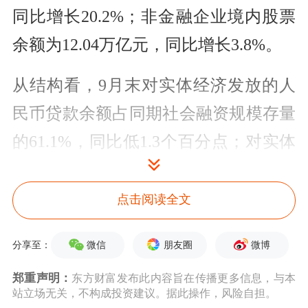
同比增长20.2%；非金融企业境内股票
余额为12.04万亿元，同比增长3.8%。
从结构看，9月末对实体经济发放的人
民币贷款余额占同期社会融资规模存量
的61.1%，同比低1.3个百分点；对实体
经济发放的外币贷款折合人民币余额占
比0.3%，同比低0.1个百分点；委托贷
点击阅读全文
款余额占比2.6%，同比低0.2个百分
微信
朋友圈
微博
分享至：
点；
信托
贷款余额占比1%，同比低0.1
郑重声明：
东方财富发布此内容旨在传播更多信息，与本
个百分点；未贴现的银行承兑汇票余额
站立场无关，不构成投资建议。据此操作，风险自担。