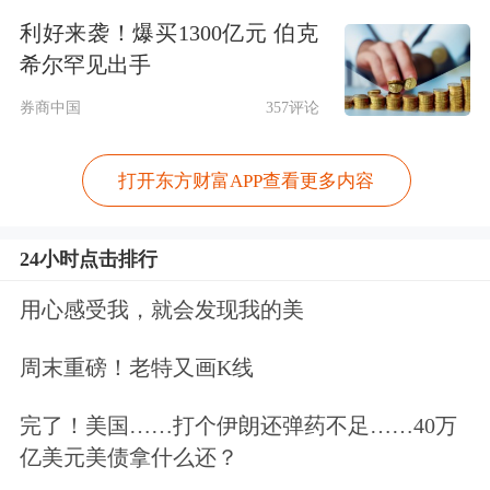
放的人民币贷款增加14.54万亿元，同
利好来袭！爆买1300亿元 伯克
比少增8512亿元；对实体经济发放的外
希尔罕见出手
币贷款折合人民币减少946亿元，同比
券商中国
357评论
少减1117亿元；委托贷款减少572亿
元，同比多减417亿元；信托贷款增加
打开东方财富APP查看更多内容
2004亿元，同比少增1558亿元；未贴现
24小时点击排行
的银行承兑汇票增加3011亿元，同比多
用心感受我，就会发现我的美
增4487亿元；企业债券净融资1.57万亿
元，同比少151亿元；政府债券净融资
周末重磅！老特又画K线
11.46万亿元，同比多4.28万亿元；非金
完了！美国……打个伊朗还弹药不足……40万
融企业境内股票融资3168亿元，同比多
亿美元美债拿什么还？