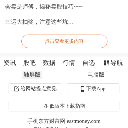
1463亿元。
会卖是师傅，揭秘卖股技巧~~~
三、广义货币增长8.4%
幸运大抽奖，注意这些坑…
9月末，广义货币(M2)余额335.38万亿
点击查看更多内容
元，同比增长8.4%。狭义货币(M1)余额
113.15万亿元，同比增长7.2%。流通中
资讯
股吧
数据
行情
自选
导航
货币(M0)余额13.58万亿元，同比增长
触屏版
电脑版
11.5%。前三季度净投放现金7619亿
给网站提点意见
下载App
元。
低版本下载指南
四、前三季度人民币存款增加22.71
万
手机东方财富网 eastmoney.com
亿
元