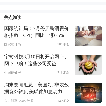
占比0.6%，同比持平；企业债券余额占
比7.7%，同比低0.3个百分点；政府债
热点阅读
券余额占比21.2%，同比高2.1个百分
国家统计局：7月份居民消费价
点；非金融企业境内股票余额占比
格指数（CPI）同比上涨0.5%
2.8%，同比低0.1个百分点。
国家统计局
700评论
二、前三季度社会融资规模增量累计为
宇树科技8月10日将开启网上、
30.09
万亿
元
网下申购！这些公司受益
中国证券报
716评论
初步统计，2025年前三季度社会融资规
周末要闻汇总：美国7月非农数
模增量累计为30.09万亿元，比上年同
据意外转负 美联储加息动力...
期多4.42万亿元。其中，对实体经济发
东方财富Choice数据
146评论