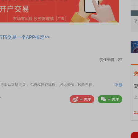
知到特色品种
了解北交所知识 做理性投资者
市
情交易一个APP搞定>>
责任编辑：27
与本站立场无关，不构成投资建议。据此操作，风险自担。
举报
上
2