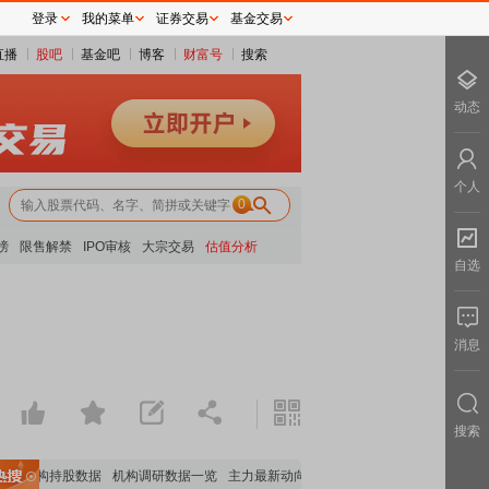
登录
我的菜单
证券交易
基金交易
直播
股吧
基金吧
博客
财富号
搜索
动态
个人
0
榜
限售解禁
IPO审核
大宗交易
估值分析
自选
消息
搜索
要机构持股数据
机构调研数据一览
主力最新动向
上市公司限售股解禁一览
昨日