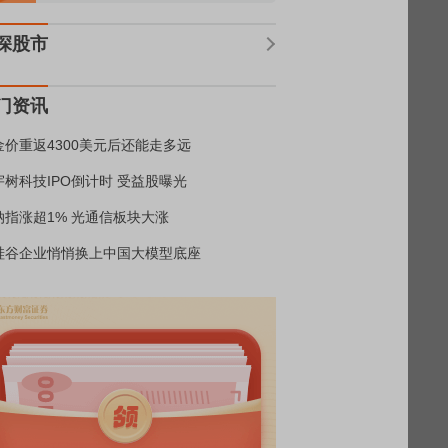
深股市
门资讯
金价重返4300美元后还能走多远
宇树科技IPO倒计时 受益股曝光
纳指涨超1% 光通信板块大涨
硅谷企业悄悄换上中国大模型底座