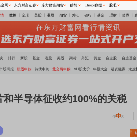
基金网
东方财富证券
东方财富期货
妙想
Choice数据
股吧
行情
数据
全球
美股
港股
期货
外汇
银行
基金
理财
债券
块
排行
新股
基金
港股
美股
期货
外汇
黄金
自选股
自选基金
个股研报
新股申购
转债申购
北交所申购
AH股比价
年报大全
融资融券
龙虎
和半导体征收约100%的关税
土板块领涨
元件板块走强
半导体板块活跃
沪深资金流向
A股估值分析全览
重