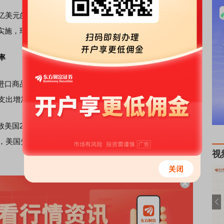
美元的手表，特朗普政府目前要对瑞士征收39%的关税，
施，瑞士手表价格将在短期内上涨39.7%。
率
品征收的平均有效关税税率达18.3%，为1934年以来最
支出增加2400美元。
2025年和2026年实际国内生产总值增长率每年降低0.5
，美国失业率上升0.3个百分点，到2026年底，失业率上升
视