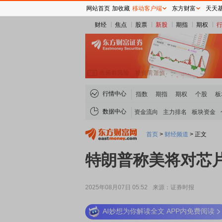
网站首页
加收藏
移动客户端
东方财富
天天
财经
焦点
股票
新股
期指
期权
行情中心
指数
期指
期权
个股
板
数据中心
资金流向
主力排名
板块资金
首页
>
财经频道
>
正文
特朗普称美将对芯片
2025年08月07日 05:52
来源：证券时报
AI妙想为你解读全文 APP内免费阅读
稀