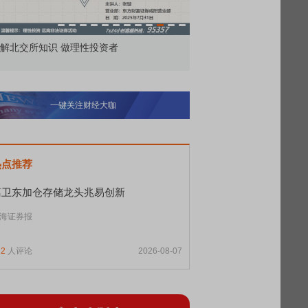
价委托那么多种，究竟怎么用？
北交所顶格打新居然只能
一键关注财经大咖
热点推荐
葛卫东加仓存储龙头兆易创新
海证券报
12
人评论
2026-08-07