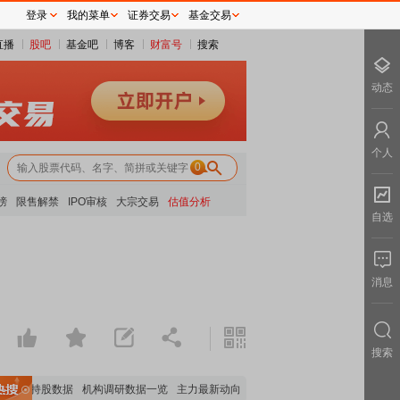
登录
我的菜单
证券交易
基金交易
直播
股吧
基金吧
博客
财富号
搜索
动态
个人
0
榜
限售解禁
IPO审核
大宗交易
估值分析
自选
！
消息
搜索
机构持股数据
机构调研数据一览
主力最新动向
上市公司限售股解禁一览
昨日涨