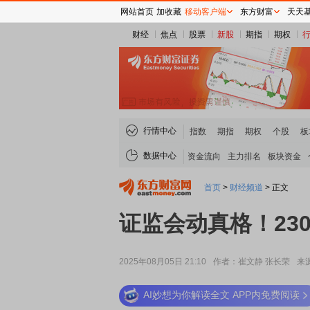
网站首页
加收藏
移动客户端
东方财富
天天
财经
焦点
股票
新股
期指
期权
行情中心
指数
期指
期权
个股
板
数据中心
资金流向
主力排名
板块资金
首页
>
财经频道
>
正文
证监会动真格！23
2025年08月05日 21:10
作者：崔文静 张长荣
来
AI妙想为你解读全文 APP内免费阅读
稀土