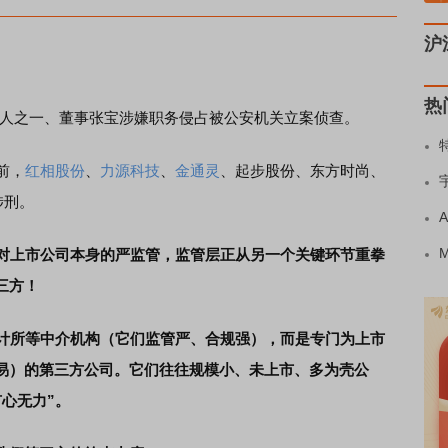
沪
热
人之一、董事张宝涉嫌职务侵占被公安机关立案侦查。
前，
红相股份
、
力源科技
、
金通灵
、起步股份、东方时尚、
涉刑。
了对上市公司本身的严监管，监管层正从另一个关键环节重拳
三方！
会计所等中介机构（它们监管严、合规强），而是专门为上市
易）的第三方公司。它们往往规模小、未上市、多为壳公
心无力”。