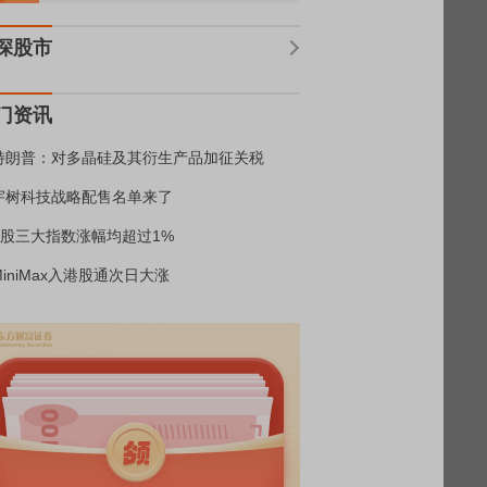
深股市
门资讯
特朗普：对多晶硅及其衍生产品加征关税
宇树科技战略配售名单来了
A股三大指数涨幅均超过1%
MiniMax入港股通次日大涨