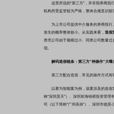
这里所说的“第三方”，并非指券商投行
机构所受监管较为严格，整体合规意识较
席连线｜东方财富证券陈果：A股再平衡的
债券知识通识：从基础认
，将吹向何处
为上市公司提供中介服务的券商投行、
发生的概率整体较小。从实践来看，
造假
类壳公司由于规模过小、同类公司数量过
现。
解码造假链条：第三方“神操作”大曝
第三方配合造假，常见的操作方式有
以赛为智能案为例，该案涉及的造假第
称“深圳昊天”）、深圳前海锦祺投资管理
司（以下简称“广州高倬”）、深圳市德昊