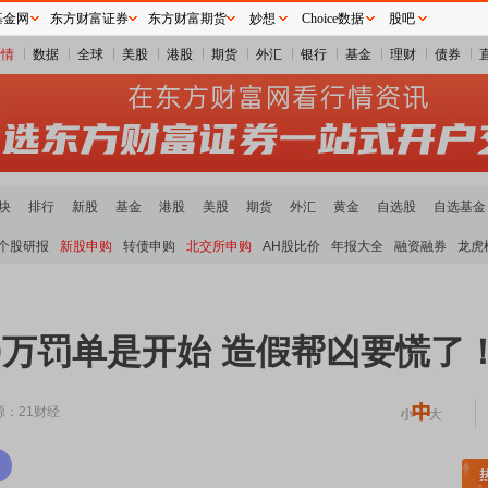
基金网
东方财富证券
东方财富期货
妙想
Choice数据
股吧
行情
数据
全球
美股
港股
期货
外汇
银行
基金
理财
债券
块
排行
新股
基金
港股
美股
期货
外汇
黄金
自选股
自选基金
个股研报
新股申购
转债申购
北交所申购
AH股比价
年报大全
融资融券
龙虎
0万罚单是开始 造假帮凶要慌了
源：21财经
板块领涨
元件板块走强
半导体板块活跃
沪深资金流向
A股估值分析全览
重要