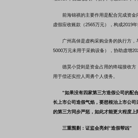
前海锦祺的主要作用是配合完成资金闭
虚假应收账款（2565万元），构成2019
广州高倬是虚构采购业务的执行方，与赛
5000万元未用于采购设备），协助虚增202
德昊小贷则是资金占用的终端接收方，接
用于偿还实控人周勇个人债务。
“如果没有四家第三方造假公司的配
长上市公司造假气焰，要想根治上市公司
的第三方同步严惩，如此才能更大程度上
三重围剿：证监会亮剑“造假帮凶”