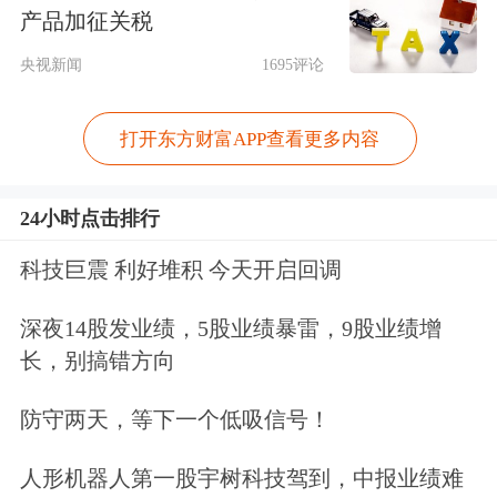
产品加征关税
行业板块涨多跌少，
化学制药
、
汽车零
央视新闻
1695评论
部件
、
石油行业、
汽车服务
、
多元金
融
、
教育
、中药板块涨幅居前，保险、
打开东方财富APP查看更多内容
钢铁行业、
能源金属
板块跌幅居前。
个
24小时点击排行
股方面，上涨股票数量接近3300只，近
科技巨震 利好堆积 今天开启回调
70只股票涨停。动物
疫苗
概念股表现活
跃，
生物股份
涨停。
深夜14股发业绩，5股业绩暴雷，9股业绩增
长，别搞错方向
医药股逆市走强，
联环药业
、
力生制药
防守两天，等下一个低吸信号！
等多股涨停。
人形机器人第一股宇树科技驾到，中报业绩难