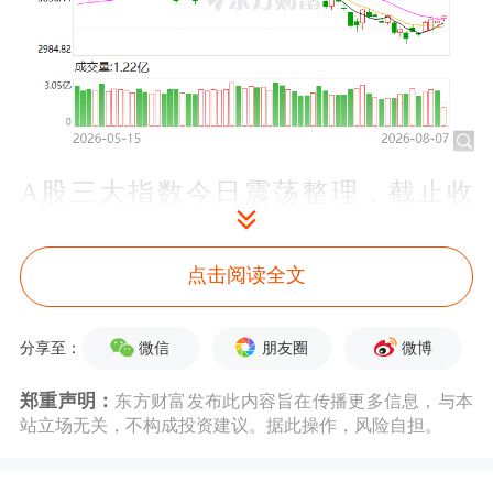
A股三大指数今日震荡整理，截止收
盘，沪指跌0.03%，收报3503.78点；深
点击阅读全文
证成指跌0.22%，收报10720.81点；创
业板指跌0.22%，收报2230.19点。沪深
微信
朋友圈
微博
分享至：
两市成交额14420亿，较昨日缩量1700
郑重声明：
东方财富发布此内容旨在传播更多信息，与本
亿。
站立场无关，不构成投资建议。据此操作，风险自担。