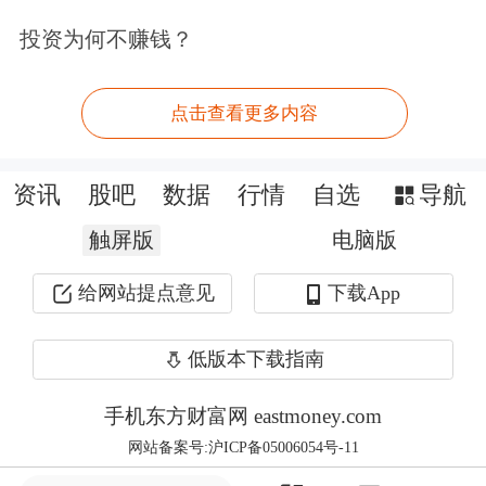
投资为何不赚钱？
点击查看更多内容
此情此景，可以说复刻了此前6月27日
（当周周五）的走势，也让我们对下周
资讯
股吧
数据
行情
自选
导航
行情有一个初步预判：
触屏版
电脑版
1）若银行板块再次快速企稳回升，则
给网站提点意见
下载App
依然对指数走强有积极作用；
低版本下载指南
2）若银行板块修复效率稍缓（比如需
手机东方财富网 eastmoney.com
要回踩10日线确认支撑），则指数下周
网站备案号:沪ICP备05006054号-11
震荡整固的概率更大；