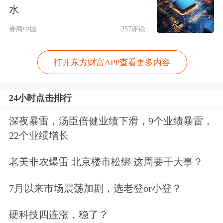
而指数持续上攻的核心动力，正逐
水
渐“明牌”：
券商中国
257评论
主要是银行股挑大梁，加上保险、证
打开东方财富APP查看更多内容
券、
多元金融
以及地产等方向轮流助
攻。
24小时点击排行
深夜暴雷，汤臣倍健业绩下滑，9个业绩暴雷，
值得注意的是，本周五，银行板块在新
22个业绩增长
高后显著回落，自身收出较长阴线，也
老美非农爆雷 北京楼市松绑 这周要干大事？
令沪指录得长上影线。
7月以来市场震荡加剧，选老登or小登？
硬科技四连涨，稳了？