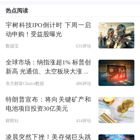
热点阅读
日开启的“大级别”反弹的延续，也可理
解为指数在“重返箱体”后进一步“突破
宇树科技IPO倒计时 下周一启
动申购！受益股曝光
箱体”。
数据宝
631评论
全球市场：纳指涨超1% 标普创
新高 光通信、太空板块大涨 ...
东方财富Choice数据
486评论
特朗普宣布：将向关键矿产和
电池项目投资30亿美元
财联社
414评论
凌晨突然下挫！美存储巨头跳