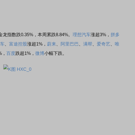
金龙指数跌0.35%，本周累跌8.84%。
理想汽车
涨超3%，
拼多
车
、
富途控股
涨超1%，
蔚来
、
阿里巴巴
、
满帮
、
爱奇艺
、
唯
%，
百度
跌超1%，
微博
小幅下跌。