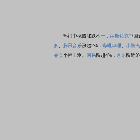
热门中概股涨跌不一，
纳斯达克
中国
多
、
腾讯音乐
涨超2%，
哔哩哔哩
、
小鹏汽
品会
小幅上涨。
网易
跌超4%，
京东
跌近3