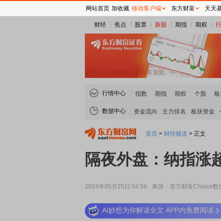
网站首页
加收藏
移动客户端
东方财富
天天
财经
焦点
股票
新股
期指
期权
行情中心
指数
期指
期权
个股
板
数据中心
资金流向
主力排名
板块资金
首页
>
财经频道
>
正文
隔夜外盘：纳指涨超
2024年05月25日 04:56
来源：东方财富Choice数
AI妙想为你解读全文 APP内免费阅读
稀土板块领