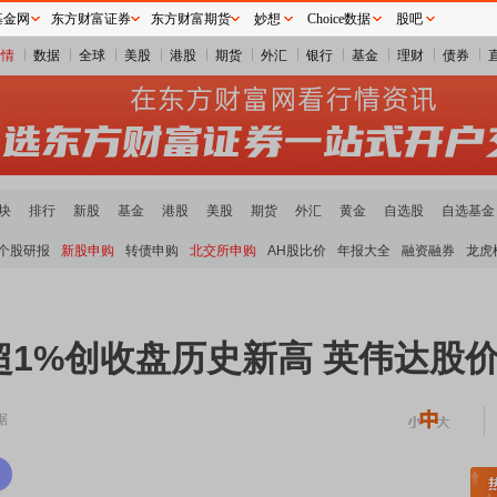
基金网
东方财富证券
东方财富期货
妙想
Choice数据
股吧
行情
数据
全球
美股
港股
期货
外汇
银行
基金
理财
债券
块
排行
新股
基金
港股
美股
期货
外汇
黄金
自选股
自选基金
个股研报
新股申购
转债申购
北交所申购
AH股比价
年报大全
融资融券
龙虎
1%创收盘历史新高 英伟达股
据
涨
元件板块走强
半导体板块活跃
沪深资金流向
A股估值分析全览
重要机构持