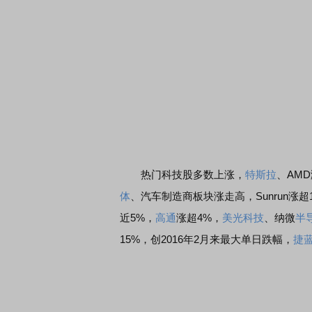
券知识通识：从基础认知到特色品种
了解北交所知识 做理性投
热门科技股多数上涨，
特斯拉
、AM
体
、汽车制造商板块涨走高，Sunrun涨超
近5%，
高通
涨超4%，
美光科技
、纳微
半
15%，创2016年2月来最大单日跌幅，
捷