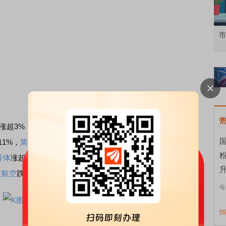
资者
市价委托那么多种，究竟怎么用？
北
D涨超3%，
英伟达
涨超2%，再创历史新高。
太阳能
、
半导
国
11%，
第一太阳能
涨超10%，Workhouse涨近10%，Rivian涨
导体
涨超2%。软件应用、航空公司板块走低，Workday重挫
升
蓝航空
跌超2%。
每
5