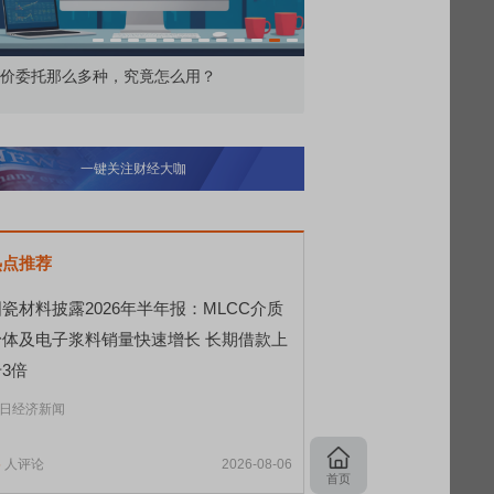
交所顶格打新居然只能中碎股
敢为——比亚迪智能化战
一键关注财经大咖
热点推荐
瓷材料披露2026年半年报：MLCC介质
粉体及电子浆料销量快速增长 长期借款上
3倍
日经济新闻
5
人评论
2026-08-06
首页