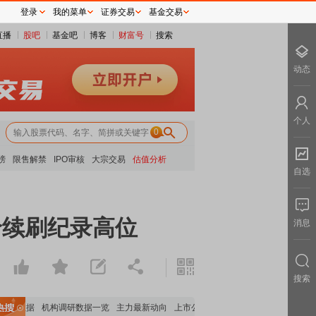
登录
我的菜单
证券交易
基金交易
直播
股吧
基金吧
博客
财富号
搜索
动态
个人
0
榜
限售解禁
IPO审核
大宗交易
估值分析
自选
价续刷纪录高位
消息
搜索
股数据
机构调研数据一览
主力最新动向
上市公司限售股解禁一览
昨日涨停
电