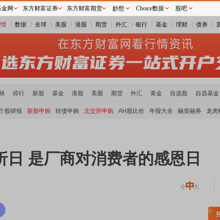
基金网
东方财富证券
东方财富期货
妙想
Choice数据
股吧
行情
数据
全球
美股
港股
期货
外汇
银行
基金
理财
债券
块
排行
新股
基金
港股
美股
期货
外汇
黄金
自选股
自选基金
个股研报
新股申购
转债申购
北交所申购
AH股比价
年报大全
融资融券
龙虎
折日 是厂商对消费者的感恩日
稀土板块领涨
元件板块走强
半导体板块活跃
沪深资金流向
A股估值分析全览
重