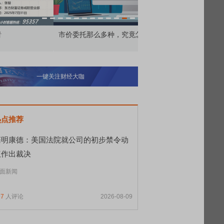
价委托那么多种，究竟怎么用？
北交所顶格打新居然只能
一键关注财经大咖
热点推荐
药明康德：美国法院就公司的初步禁令动
议作出裁决
面新闻
97
人评论
2026-08-09