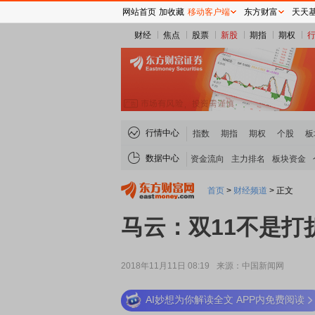
网站首页
加收藏
移动客户端
东方财富
天天
财经
焦点
股票
新股
期指
期权
行情中心
指数
期指
期权
个股
板
数据中心
资金流向
主力排名
板块资金
首页
>
财经频道
>
正文
马云：双11不是打
2018年11月11日 08:19
来源：中国新闻网
AI妙想为你解读全文 APP内免费阅读