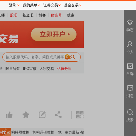
登录
我的菜单
证券交易
基金交易
直播
股吧
基金吧
博客
财富号
搜索
动态
个人
0
榜
限售解禁
IPO审核
大宗交易
估值分析
自选
消息
搜索
要机构持股数据
机构调研数据一览
主力最新动向
上市公司限售股解禁一览
昨日