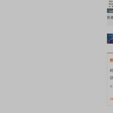
知到特色品种
了解北交所知识 做理性投资者
市
界
2