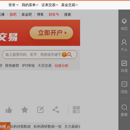
登录
我的菜单
证券交易
基金交易
直播
股吧
基金吧
博客
财富号
搜索
动态
个人
0
榜
限售解禁
IPO审核
大宗交易
估值分析
自选
消息
搜索
要机构持股数据
机构调研数据一览
主力最新动向
上市公司限售股解禁一览
昨日