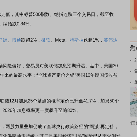
走低，其中标普500指数、纳指连跌三个交易日，截至收
，纳指跌0.84%。
马逊
、
博通
跌超2%，
微软
、Meta、
特斯拉
跌超1%，
英伟达
焦
风险偏好，交易员对美联储加息预期升温。盘中，美国30
19年来的最高水平；“全球资产定价之锚”美国10年期国债收益
储12月加息25个基点的概率定价已升至41.7%，加息50个
%。2026年加息概率更一度飙升至逾80%。
“国
ott指出，两股力量叠加促成了全球央行政策路径的“鹰派”再定价，
石化供应冲击持续；其二是美国经济“过热”风险已从需求侧发