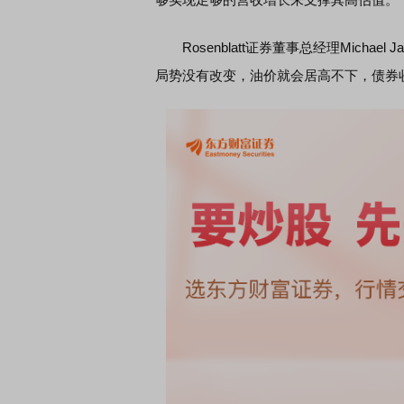
Rosenblatt证券董事总经理Micha
席连线｜东方财富证券陈果：A股再平衡的
债券知识通识：从基础认
局势没有改变，油价就会居高不下，债券
，将吹向何处