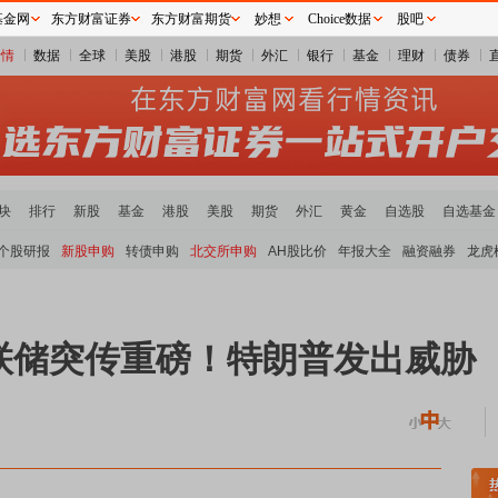
基金网
东方财富证券
东方财富期货
妙想
Choice数据
股吧
行情
数据
全球
美股
港股
期货
外汇
银行
基金
理财
债券
块
排行
新股
基金
港股
美股
期货
外汇
黄金
自选股
自选基金
个股研报
新股申购
转债申购
北交所申购
AH股比价
年报大全
融资融券
龙虎
联储突传重磅！特朗普发出威胁
稀土板块领涨
元件板块走强
半导体板块活跃
沪深资金流向
A股估值分析全览
重