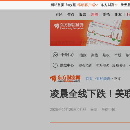
网站首页
加收藏
移动客户端
东方财富
天天
财经
焦点
股票
新股
期指
期权
行情中心
指数
期指
期权
个股
板
数据中心
资金流向
主力排名
板块资金
首页
>
财经频道
>
正文
凌晨全线下跌！美
2026年05月20日 07:32
来源： 券商中国