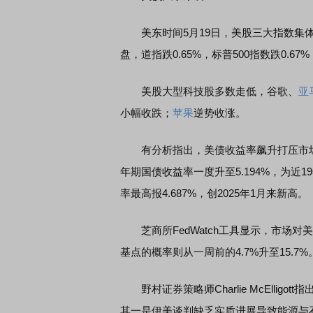
美东时间5月19日，美股三大指数集体
盘，道指跌0.65%，标普500指数跌0.67%
美股大型科技股多数走低，谷歌、
亚
小幅收跌；
苹果
逆势收涨。
有分析指出，美债收益率飙升打压市场
年期国债收益率一度升至5.194%，为近
率最高报4.687%，创2025年1月来新高。
芝商所FedWatch工具显示，市场对美联
基点的概率则从一周前的4.7%升至15.7
野村证券策略师Charlie McEllig
其一是伊美谈判缺乏实质进展导致能源与