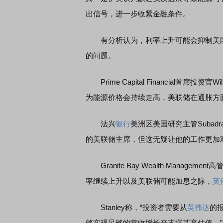
出信号，进一步收紧金融条件。
有分析认为，利率上升可能会抑制美国
的问题。
Prime Capital Financial首席
为能源价格会持续走高，美联储在通胀方
法兴
银行
美洲区美国研究主管Subad
的美联储主席，但这无疑让他的工作更加
Granite Bay Wealth Managem
率继续上升以及美联储可能加息之际，
英
Stanley称，“投资者需要从
英伟达
的
够实现足够的营收增长来支撑其高估值。”