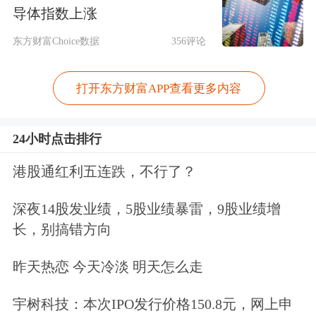
图片来源：云深处招股书
导体指数上涨
东方财富Choice数据
356评论
云深处是中国领先的具身智能与四足机
器人（机器狗）研发企业，公司聚焦工
打开东方财富APP查看更多内容
业级足式机器人商业化落地，为 “杭州
六小龙” 硬科技
独角兽
之一。
24小时点击排行
港股通红利五连跌，不行了？
公开数据显示，云深处的解决方案已累
计落地超过1200个行业场景，覆盖全国
深夜14股发业绩，5股业绩暴雷，9股业绩增
长，别搞错方向
所有省级行政区及海外50个国家和地
区，服务国家电网、南方电网、
中国电
昨天热恋 今天冷淡 明天怎么走
信
、新加坡能源集团等
行业龙头
企业。
宇树科技：本次IPO发行价格150.8元，网上申