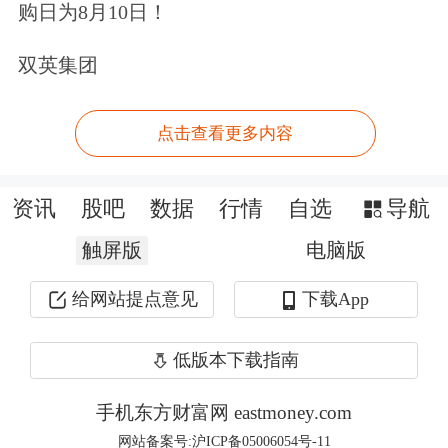
购日为8月10日！
招股书显示，公司目前有股东45名。
双英集团
股权穿透显示（不完全统计），杭州云
栖
创投
持有云深处6.31%的股份，其背
点击查看更多内容
后有上市公司
兆丰机电、
衢州发展
、
浙
资讯
股吧
数据
行情
自选
导航
数文化
；
爱施德
旗下创投基金爱施德智
城持有云深处1.06%股份；
中新集团
参
触屏版
电脑版
股的常州方广三期持有云深处1.82%股
给网站提点意见
下载App
份；
电子城
参股的北京英诺持有2.87%
低版本下载指南
股份。
手机东方财富网 eastmoney.com
网站备案号:沪ICP备05006054号-11