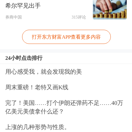
希尔罕见出手
券商中国
315评论
打开东方财富APP查看更多内容
24小时点击排行
美联储现任主席鲍威尔的任期于5月15
用心感受我，就会发现我的美
日到期，但其美联储理事职位任期将持
续至2028年1月底。鲍威尔日前宣布，
周末重磅！老特又画K线
他将在主席任期结束后留任美联储理
完了！美国……打个伊朗还弹药不足……40万
事。
亿美元美债拿什么还？
当地时间5月13日，美国国会参议院以
上涨的几种形势与性质。