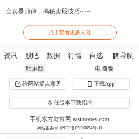
54票赞成、45票反对的投票结果，正式
会卖是师傅，揭秘卖股技巧~~~
批准凯文·沃什出任美联储主席。
点击查看更多内容
而美联储理事斯蒂芬·米兰于当地时间
14日正式递交辞呈，表示将在新任主席
资讯
股吧
数据
行情
自选
导航
凯文·沃什上任之时或之前离开美联储
触屏版
电脑版
理事会。
给网站提点意见
下载App
当地时间5月14日，美联储
威廉姆斯
低版本下载指南
称，货币政策处于良好状态。现在没有
手机东方财富网 eastmoney.com
看到加息或降息的理由。
网站备案号:沪ICP备05006054号-11
据CME“美联储观察”：美联储到6月维