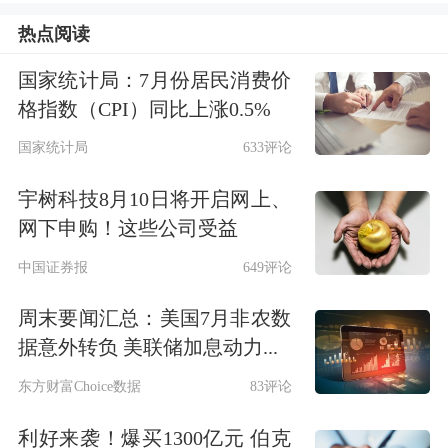
5%，
台积电
涨超4%，
甲骨文
涨超3%。
热点阅读
国家统计局：7月份居民消费价
格指数（CPI）同比上涨0.5%
国家统计局
633评论
宇树科技8月10日将开启网上、
网下申购！这些公司受益
中国证券报
649评论
热门中概股在集体大涨后迎来回调，
纳
周末要闻汇总：美国7月非农数
斯达克中国金龙指数
昨天收跌超3%。
据意外转负 美联储加息动力...
阿特斯太阳能
跌超11%，
哔哩哔哩
跌超
东方财富Choice数据
83评论
9%，
汽车之家
、
世纪互联
跌超7%，
唯
利好来袭！爆买1300亿元 伯克
品会
、
金山云
跌超5%。