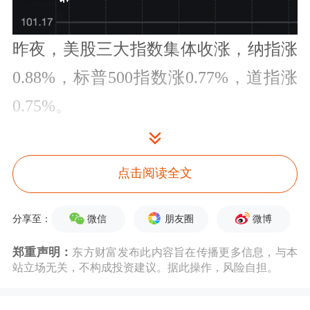
昨夜，美股三大指数集体收涨，纳指涨
0.88%，标普500指数涨0.77%，道指涨
0.75%。
点击阅读全文
微信
朋友圈
微博
分享至：
美股大型科技股多数上涨，
英伟达
涨超
郑重声明：
东方财富发布此内容旨在传播更多信息，与本
4%续创新高，已连续七个交易日上
站立场无关，不构成投资建议。据此操作，风险自担。
涨，总市值超5.7万亿美元。
博通
涨超