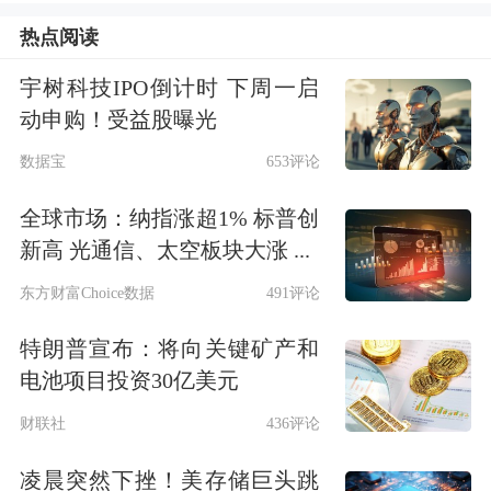
括记忆投毒导致错误交易，身份认证绕
热点阅读
过导致账户被非法接管；引入包含恶意
宇树科技IPO倒计时 下周一启
代码的插件导致交易凭证被窃取；极端
动申购！受益股曝光
情况下因缺乏熔断或应急机制，导致智
数据宝
653评论
能体失控频繁下单等风险。
全球市场：纳指涨超1% 标普创
新高 光通信、太空板块大涨 ...
东方财富Choice数据
491评论
特朗普宣布：将向关键矿产和
电池项目投资30亿美元
财联社
436评论
凌晨突然下挫！美存储巨头跳