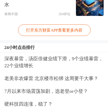
水
“养龙虾”炒股刷屏社交平台
券商中国
264评论
Openclaw并非新鲜玩意，早已有聪明人
打开东方财富APP查看更多内容
尝试“饮头啖汤”。
24小时点击排行
近日，在小红书、B站等社交平台，
深夜暴雷，汤臣倍健业绩下滑，9个业绩暴雷，
以“Openclaw量化交易”“Openclaw选
22个业绩增长
股”等为关键词的内容数量明显增加，
老美非农爆雷 北京楼市松绑 这周要干大事？
一些创作者通过图文或视频展示利用
7月以来市场震荡加剧，选老登or小登？
Openclaw进行选股、量化交易的记录。
硬科技四连涨，稳了？
在其中，一些发布者称，其使用