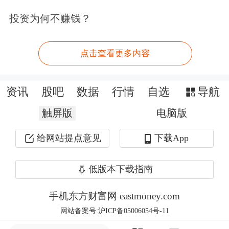
Openclaw编写了股票复盘模块，能够定
投资为何不赚钱？
期抓取行情数据并进行量化分析，自动
点击查看更多内容
生成分析报告，甚至在一定条件触发后
执行交易指令。相关展示往往以“自动
资讯
股吧
数据
行情
自选
导航
化投资”“AI交易助手”等概念进行包
触屏版
电脑版
装，吸引了大量点赞和评论。
给网站提点意见
下载App
低版本下载指南
手机东方财富网 eastmoney.com
网站备案号:沪ICP备05006054号-11