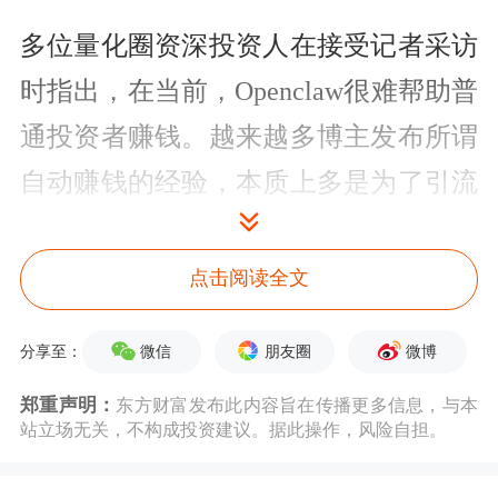
多位量化圈资深投资人在接受记者采访
时指出，在当前，Openclaw很难帮助普
通投资者赚钱。越来越多博主发布所谓
自动赚钱的经验，本质上多是为了引流
售卖付费课程、社群服务与部署教程。
点击阅读全文
针对“龙虾”在金融交易场景下的安全风
险，日前工业和信息化部
网络安全
威胁
微信
朋友圈
微博
分享至：
和漏洞信息共享平台等单位联合发布风
郑重声明：
东方财富发布此内容旨在传播更多信息，与本
险提示：金融交易场景主要存在引发错
站立场无关，不构成投资建议。据此操作，风险自担。
误交易甚至账户被接管的突出风险，包