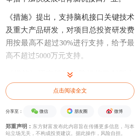
《措施》提出，支持脑机接口关键技术
及重大产品研发，对项目总投资研发费
用按最高不超过30%进行支持，给予最
高不超过5000万元支持。
《措施》还支持打造脑机接口创新中
心，给予每年最高1000万元运营资金支
点击阅读全文
持；鼓励脑机接口企业联合湖北实验
室、光电子领域龙头企业组建产业联合
微信
朋友圈
微博
分享至：
共同体，推动在医疗领域、康养领域和
郑重声明：
东方财富发布此内容旨在传播更多信息，与本
站立场无关，不构成投资建议。据此操作，风险自担。
工业安全领域示范应用；支持建设脑机