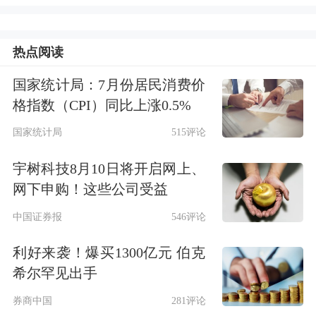
接口产业集聚区。
热点阅读
目前，东湖高新区正推进建设光谷脑机
国家统计局：7月份居民消费价
接口产业集聚区。今年8月，湖北脑机
格指数（CPI）同比上涨0.5%
接口产业创新发展联盟在光谷成立，聚
国家统计局
515评论
合临床资源、龙头企业以及高校科研团
宇树科技8月10日将开启网上、
队，通过共建联合实验室、开放共享实
网下申购！这些公司受益
验平台、组织交流活动，加速脑机接口
中国证券报
546评论
领域创新成果落地。此外，今年3月，
利好来袭！爆买1300亿元 伯克
湖北省医保局还发布全国首个脑机接口
希尔罕见出手
医疗服务
价格，为脑机接口技术的临床
券商中国
281评论