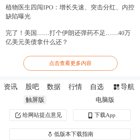
植物医生四闯IPO：增长失速、突击分红、内控
面连续出台政策，推动脑机接口产业从
缺陷曝光
研发向临床落地。
完了！美国……打个伊朗还弹药不足……40万
在国家层面，今年8月，工信部等多部
亿美元美债拿什么还？
门联合发布《关于推动脑机接口产业创
点击查看更多内容
新发展的实施意见》，明确提出突破关
键脑机芯片，到2030年培育2~3家具有
资讯
股吧
数据
行情
自选
导航
全球影响力的领军企业等目标。9月，
触屏版
电脑版
国家医保局发布《关于做好脑机接口等
给网站提点意见
下载App
创新医用耗材产品申报赋码工作的公
告》，明确将为脑机接口等
创新医疗
产
低版本下载指南