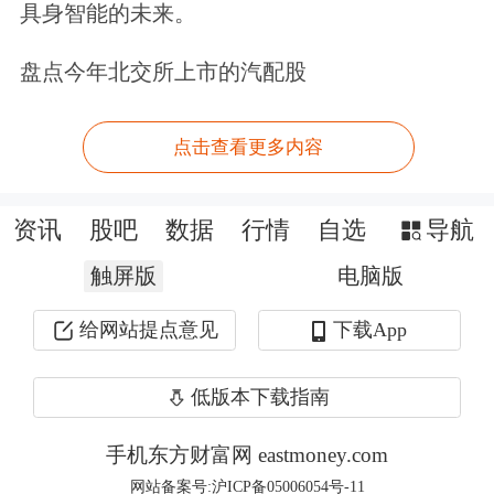
具身智能的未来。
以银行股为代表的红利板块涨势已久，
盘点今年北交所上市的汽配股
而成长股风格下半年还有机会吗？
华金证券表示，下半年A股可能处于盈
点击查看更多内容
利下、信用上的环境中，可能维持震荡
资讯
股吧
数据
行情
自选
导航
趋势。一是宏观环境方面，抢出口效应
触屏版
电脑版
可能持续3个月左右，财政发力后下半
年投资、消费仍有一定支撑。二是市场
给网站提点意见
下载App
主线方面，下半年盈利受关税冲击和政
低版本下载指南
策节奏放缓影响可能下探，但信用可能
手机东方财富网 eastmoney.com
回升，历史经验上A股表现偏震荡，受
网站备案号:沪ICP备05006054号-11