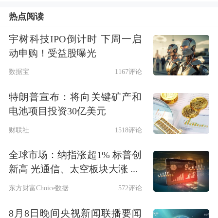
热点阅读
于历史百分位的64%左右。
宇树科技IPO倒计时 下周一启
华福证券表示，从资金面角度，投资者
动申购！受益股曝光
对银行股仍有较强的配置需求，增量资
数据宝
1167评论
金有望持续流入。从基本面角度，当前
特朗普宣布：将向关键矿产和
A股上市银行股息率中位数在4%左右，
电池项目投资30亿美元
仍然有下行空间。随着净息差行业性企
财联社
1518评论
稳、资产质量稳中向好，该机构认为银
全球市场：纳指涨超1% 标普创
行业ROE触底回升的预期也有望逐步兑
新高 光通信、太空板块大涨 ...
现。该机构对银行子板块的排序是：股
东方财富Choice数据
572评论
份行>城商行=国有行>农商行。股份行
8月8日晚间央视新闻联播要闻