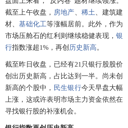
盘面上来看，“反内卷”题材继续领涨。
截至上午收盘，
房地产
、
稀土
、建筑建
材、
基础化工
等涨幅居前。此外，作为
市场压舱石的红利则继续稳健表现，
银
行
指数涨超1%，再创
历史新高
。
截至昨日收盘，已经有21只银行股股价
创出历史新高，占比达到一半。尚未创
新高的个股中，
民生银行
今天早盘大幅
上涨，这或许表明市场主力资金依然在
寻找银行股的补涨机会。