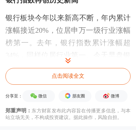
银行指数再创历史新高
银行板块今年以来新高不断，年内累计
涨幅接近20%，位居申万一级行业涨幅
榜第一。去年，银行指数累计涨幅超
34%，同样位居行业第一。今天早盘银
行指数继续上攻，再度创出历史新高。
点击阅读全文
不过，当前银行板块的估值仍处于低
微信
朋友圈
微博
分享至：
位。数据显示，截至昨日收盘，银行指
数滚动市盈率7.16倍，处于历史百分位
郑重声明：
东方财富发布此内容旨在传播更多信息，与本
站立场无关，不构成投资建议。据此操作，风险自担。
的47%以下；市净率0.65倍，处于历史
百分位的16%以下；股息率4.87%，处