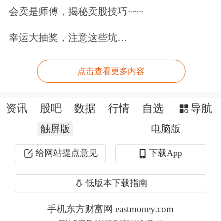
化部门协同，在受理办理、更新反馈、
会卖是师傅，揭秘卖股技巧~~~
异议处理等工作中密切配合、形成合
幸运大抽奖，注意这些坑…
力。
会议指出，要加强药品和耗材集采政策
点击查看更多内容
评估，总结经验、补齐短板，推动集采
资讯
股吧
数据
行情
自选
导航
工作规范化制度化常态化开展。要更好
触屏版
电脑版
促进“三医”协同发展和治理，完善公立
医院
补偿机制，支持医药企业提高创新
给网站提点意见
下载App
能力，更好满足群众多元化就医用药需
低版本下载指南
求。要加强对药品和耗材生产、流通、
手机东方财富网 eastmoney.com
使用全链条质量监管，扎实推进仿制药