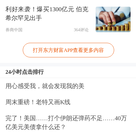
管齐下稳定预期、激活需求、优化供
利好来袭！爆买1300亿元 伯克
希尔罕见出手
给、化解风险，更大力度推动房地产市
券商中国
364评论
场止跌回稳。
会议指出，要加快完善统一规范、协同
打开东方财富APP查看更多内容
共享、科学高效的信用修复机制，更好
24小时点击排行
帮助失信主体重塑信用。要统一修复规
用心感受我，就会发现我的美
则，健全资格审查、过程监督、结果认
定等环节标准规范。要打破数据壁垒，
周末重磅！老特又画K线
尽快明确数据共享范围、方式、频率，
完了！美国……打个伊朗还弹药不足……40万
促进相关领域社会数据互联互通。要强
亿美元美债拿什么还？