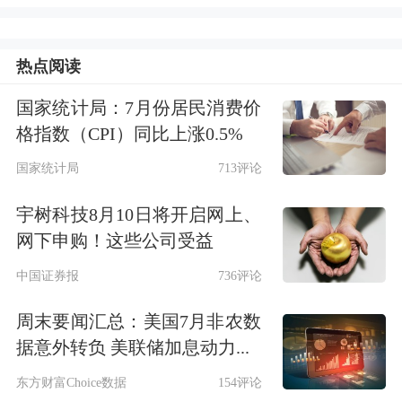
建更高水平开放型经济新体制。
会议指出，构建房地产发展新模式，对
热点阅读
于促进房地产市场平稳、健康、高质量
国家统计局：7月份居民消费价
发展具有重要意义，要着眼长远，坚持
格指数（CPI）同比上涨0.5%
稳中求进、先立后破，有序搭建相关基
国家统计局
713评论
础性制度。要扎实有力推进“好房子”建
宇树科技8月10日将开启网上、
设，纳入城市更新机制加强工作统筹，
网下申购！这些公司受益
在规划、土地、财政、金融等方面予以
中国证券报
736评论
政策支持。要对全国房地产已供土地和
周末要闻汇总：美国7月非农数
在建项目进行摸底，进一步优化现有政
据意外转负 美联储加息动力...
策，提升政策实施的系统性有效性，多
东方财富Choice数据
154评论