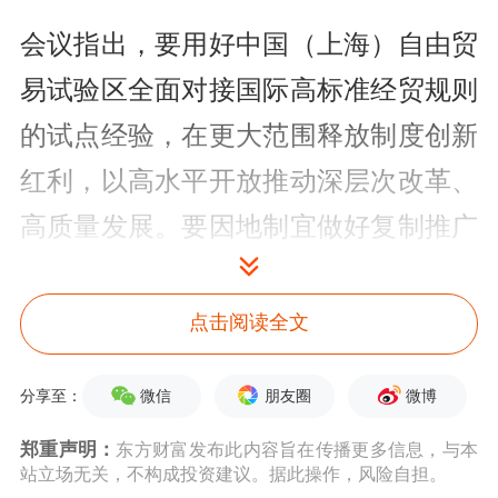
会议指出，要用好中国（上海）自由贸
易试验区全面对接国际高标准经贸规则
的试点经验，在更大范围释放制度创新
红利，以高水平开放推动深层次改革、
高质量发展。要因地制宜做好复制推广
工作，充分考虑各地实际情况，重点推
进企业和群众急需的试点举措，做好与
点击阅读全文
其他改革开放试点措施的相互协调、相
微信
朋友圈
微博
分享至：
互衔接。要在守住风险底线的前提下，
郑重声明：
东方财富发布此内容旨在传播更多信息，与本
更大力度开展制度型开放试验，加快构
站立场无关，不构成投资建议。据此操作，风险自担。