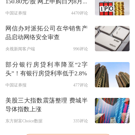
150.80元/股 网上申购日为8月...
中国证券报
4470评论
网信办对派拓公司在华销售产
品启动网络安全审查
央视新闻客户端
996评论
部分银行房贷利率降至“2字
头”！有银行房贷利率低于2.8%
中国证券报
477评论
美股三大指数震荡整理 费城半
导体指数上涨
东方财富Choice数据
335评论