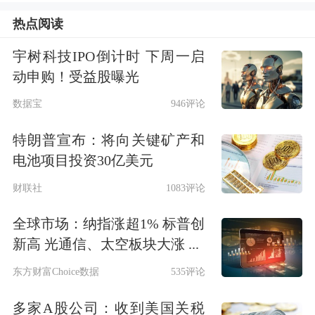
能比肩三星、
SK海力士
旗舰产品，全
热点阅读
球NAND市场份额约12%。据媒体报
宇树科技IPO倒计时 下周一启
道，长江存储今年一季度营收已突破
动申购！受益股曝光
200亿元，同比翻倍增长。
数据宝
946评论
特朗普宣布：将向关键矿产和
5月17日，另一大国产存储IDM厂商
长
电池项目投资30亿美元
鑫科技
更新科创板IPO招股说明书（申
财联社
1083评论
报稿），正式恢复上市审核进程。而长
全球市场：纳指涨超1% 标普创
鑫科技是我国规模最大、技术最先进、
新高 光通信、太空板块大涨 ...
布局最全的DRAM研发设计制造一体化
东方财富Choice数据
535评论
企业。
多家A股公司：收到美国关税