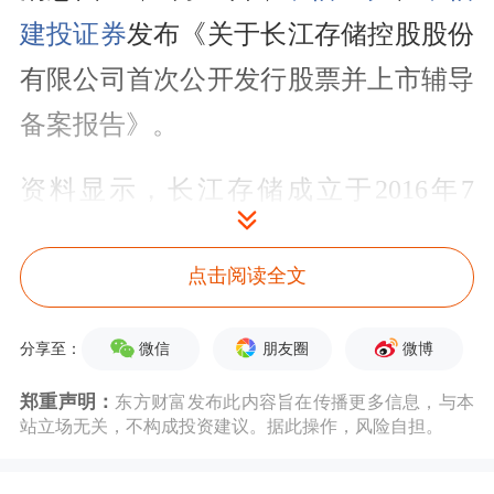
建投证券
发布《关于长江存储控股股份
有限公司首次公开发行股票并上市辅导
备案报告》。
资料显示，长江存储成立于2016年7
月，是一家集芯片设计、生产制造、封
点击阅读全文
装测试及系统解决方案于一体的存储器
IDM企业。
微信
朋友圈
微博
分享至：
长江存储是国内唯一3D NAND存储芯
郑重声明：
东方财富发布此内容旨在传播更多信息，与本
站立场无关，不构成投资建议。据此操作，风险自担。
片厂商，其自主研发的Xtacking架构已
实现232层以上堆叠3D NAND量产，性