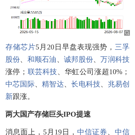
存储芯片
5月20日早盘表现强势，
三孚
股份
、
和顺石油
、
诚邦股份
、
万润科技
涨停；
联芸科技
、华虹公司涨超10%；
中芯国际
、
精智达
、
长电科技
、
兆易创
新
跟涨。
两大国产存储巨头IPO提速
消息面上，5月19日，
中信证券
、
中信