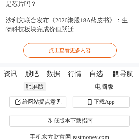
是芯片吗？
业供给偏紧，推动产品量价齐升，行业
沙利文联合发布《2026港股18A蓝皮书》：生
也逐步从周期品转向成长品赛道。
物科技板块完成价值跃迁
从已披露的一季报数据看，存储芯片概
点击查看更多内容
念股业绩实现较快增长。从龙头公司来
看，兆易创新、
香农芯创
、
生益科技
、
资讯
股吧
数据
行情
自选
导航
中微公司
、
协创数据
、
长川科技
、
紫光
触屏版
电脑版
国微
、
华润微
、
通富微电
、
北京君正
、
商络电子
、
普冉股份
业绩翻倍；
江波
给网站提点意见
下载App
龙
、
德明利
、
佰维存储
、
大普微
业绩明
低版本下载指南
显扭亏。
手机东方财富网 eastmoney.com