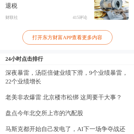
退税
财联社
415评论
打开东方财富APP查看更多内容
24小时点击排行
深夜暴雷，汤臣倍健业绩下滑，9个业绩暴雷，
22个业绩增长
业绩与股价双双上涨
老美非农爆雷 北京楼市松绑 这周要干大事？
在业内人士表示，本轮存储行情并非传
盘点今年北交所上市的汽配股
统周期反弹，核心是AI产业发展驱动，
马斯克都开始自己发电了，AI下一场争夺战还
AI算力建设大幅拉高存储需求，叠加行