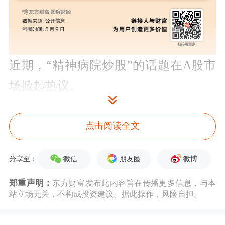
近期，“精神病院炒股”的话题在A股市
场掀起热议。
2026年一季报显示，上饶市广丰区十五
点击阅读全文
岭山精神病
医院
有限公司以143万股的
持股量、0.36%的流通股占比位列
盛通
微信
朋友圈
微博
分享至：
股份
第8大流通股东之位，持股市值超
郑重声明：
东方财富发布此内容旨在传播更多信息，与本
站立场无关，不构成投资建议。据此操作，风险自担。
1000万元，更是将知名机构
高盛
国际挤
到了第9名的位置。