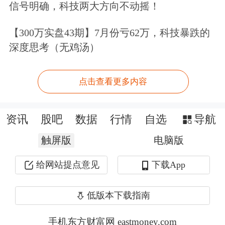
信号明确，科技两大方向不动摇！
新客户免费领取多重好礼>>
【300万实盘43期】7月份亏62万，科技暴跌的
深度思考（无鸡汤）
文章来源：东方财富研究中心
点击查看更多内容
资讯
股吧
数据
行情
自选
导航
触屏版
电脑版
给网站提点意见
下载App
低版本下载指南
手机东方财富网 eastmoney.com