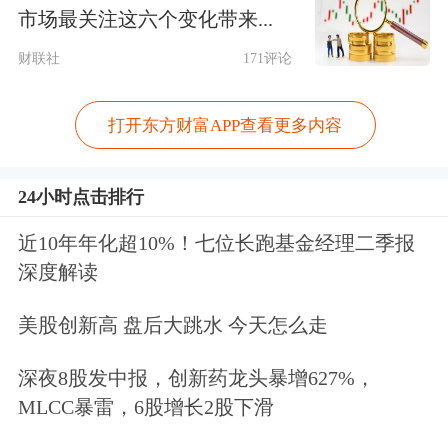
市场最关注这六个变化带来...
这些特殊股东的出现，既展现了A股市
财联社
171评论
场参与主体的多元化，也因身份与资本
市场的反差感屡屡成为热议焦点，为A
打开东方财富APP查看更多内容
股贡献了不少别有趣味的话题。
24小时点击排行
近10年年化超10%！七位长跑基金经理二季报
深度解读
美股创新高 盘后大跳水 今天怎么走
深夜8股发中报，创新药龙头暴增627%，
MLCC暴雷，6股增长2股下滑