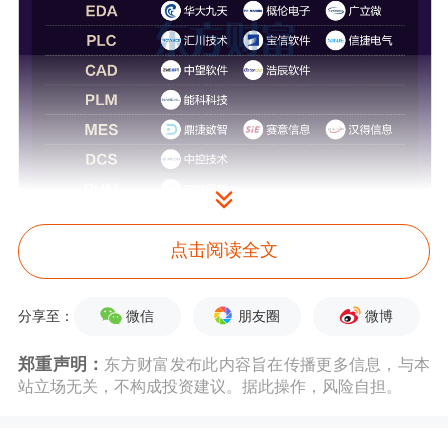
点击阅读全文
微信
朋友圈
微博
分享至：
国产软件
板块在10月13日表现强势，当
郑重声明：
东方财富发布此内容旨在传播更多信息，与本
天收盘时
盈建科
、
榕基软件
、
中国软件
站立场无关，不构成投资建议。据此操作，风险自担。
纷纷涨停；*ST东通、
国子软件
大涨超