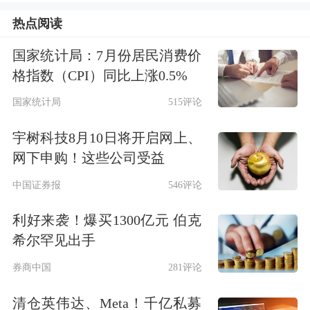
10%；
诚迈科技
、
金山办公
、
浩辰软
热点阅读
件
、
达梦数据
等也明显跟涨。
国家统计局：7月份居民消费价
消息面上，据券商中国报道，软件股的
格指数（CPI）同比上涨0.5%
走强，跟两则消息密切相关，一是，美
国家统计局
515评论
方近日威胁对关键软件进行出口管制，
宇树科技8月10日将开启网上、
这有望加速我国工业软件与基础软件国
网下申购！这些公司受益
产化进程。二是，刚刚过去的周
中国证券报
546评论
末，“商务部公告附件首次改为wps格
利好来袭！爆买1300亿元 伯克
希尔罕见出手
式”词条登上微博热搜，引发网友热
券商中国
281评论
议。
清仓英伟达、Meta！千亿私募