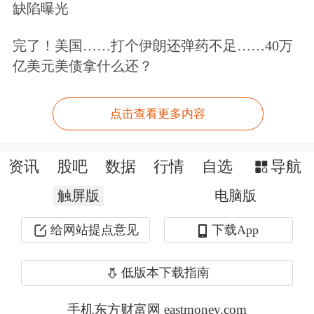
缺陷曝光
件（EDA）的国产化率仅约10%。
完了！美国……打个伊朗还弹药不足……40万
华创证券指出，科技自立自强，国产化
亿美元美债拿什么还？
需求推动安全可控、工业软件、算力产
点击查看更多内容
业发展提速。行业需求方面，2024年财
政部多项采购标准明确要求自主可控；
资讯
股吧
数据
行情
自选
导航
安全可控测评不断更新，行业有望实现
触屏版
电脑版
高质量发展。基本面方面，随着国产软
件行业的业绩逐步改善，拐点持续验
给网站提点意见
下载App
证。
低版本下载指南
至于所谓的“关键软件”，有券商表示，
手机东方财富网 eastmoney.com