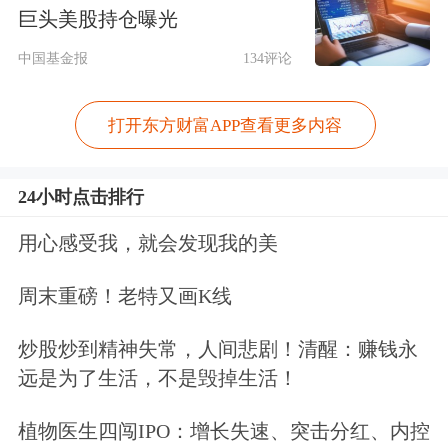
天风证券
表示，在全球科技竞争与供应
巨头美股持仓曝光
链安全要求提升的背景下，关键基础软
中国基金报
134评论
件自主可控成为必答题。该机构认为，
国产软件凭借在技术、政策、市场与生
打开东方财富APP查看更多内容
态上的积累，已具备替代能力，有望加
24小时点击排行
速中国软件国产化进程。
用心感受我，就会发现我的美
天风证券同时表示，我国在不同软件领
周末重磅！老特又画K线
域的国产化率依然有显著差异，比如经
营管理类工业软件（ERP等）国产化率
炒股炒到精神失常，人间悲剧！清醒：赚钱永
远是为了生活，不是毁掉生活！
已达到70%，生产制造类工业软件的国
产化率约为50%，而研发设计类工业软
植物医生四闯IPO：增长失速、突击分红、内控