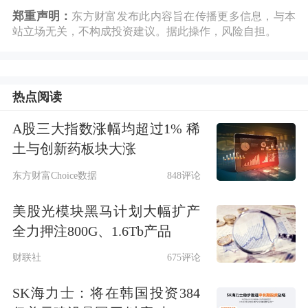
郑重声明：
东方财富发布此内容旨在传播更多信息，与本
站立场无关，不构成投资建议。据此操作，风险自担。
热点阅读
A股三大指数涨幅均超过1% 稀
土与创新药板块大涨
东方财富Choice数据
848评论
美股光模块黑马计划大幅扩产
全力押注800G、1.6Tb产品
财联社
675评论
SK海力士：将在韩国投资384