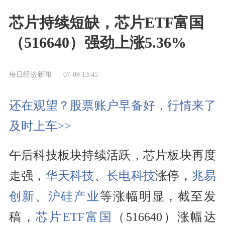
芯片持续短缺，芯片ETF富国
（516640）强劲上涨5.36%
每日经济新闻
07-09 13:45
还在观望？股票账户早备好，行情来了
及时上车>>
午后科技板块持续活跃，芯片板块再度
走强，
华天科技
、
长电科技
涨停，
兆易
创新
、
沪硅产业
等涨幅明显，截至发
稿，
芯片ETF富国
（516640）涨幅达