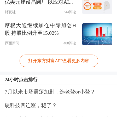
亿美元建设晶圆厂 以应对AI...
财联社
344评论
摩根大通继续加仓中际旭创H
股 持股比例升至15.02%
界面新闻
408评论
打开东方财富APP查看更多内容
24小时点击排行
7月以来市场震荡加剧，选老登or小登？
硬科技四连涨，稳了？