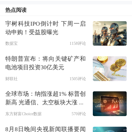
热点阅读
宇树科技IPO倒计时 下周一启
动申购！受益股曝光
数据宝
1158评论
特朗普宣布：将向关键矿产和
消息方面，A股及美股均将迎来存储芯
电池项目投资30亿美元
片巨头上市，分别为
SK海力士
和长鑫
财联社
1505评论
存储。
全球市场：纳指涨超1% 标普创
SK海力士明日美股上市
新高 光通信、太空板块大涨 ...
东方财富Choice数据
570评论
SK海力士在美国上市计划获得强劲市
8月8日晚间央视新闻联播要闻