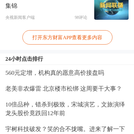
场反响，即便近期股价承压，机构投资
集锦
者的热情依然高涨。
央视新闻客户端
98评论
7月8日，据彭博社援引知情人士透露，
打开东方财富APP查看更多内容
韩国SK海力士在美发行的美国存托凭
证（ADR）认购倍数已超过七倍。SK
24小时点击排行
海力士计划发行1.779亿份美国存托凭
560元定增，机构真的愿意高价接盘吗
证（ADR），发行规模约280亿美元，
老美非农爆雷 北京楼市松绑 这周要干大事？
有望创下美国历史上规模最大的外国企
业上市交易记录。ADR将于7月10日
10倍品种，错杀到极致，宋城演艺，文旅演绎
龙头股价竟跌回12年前
（周五）在
纳斯达克
挂牌交易。
宇树科技破发？笑的合不拢嘴。进来了解一下