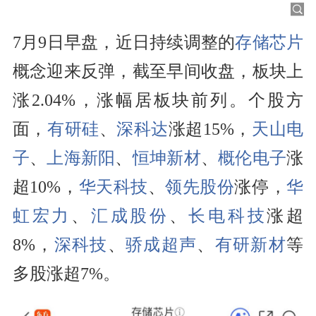
7月9日早盘，近日持续调整的
存储芯片
概念迎来反弹，截至早间收盘，板块上
涨2.04%，涨幅居板块前列。个股方
面，
有研硅
、
深科达
涨超15%，
天山电
子
、
上海新阳
、
恒坤新材
、
概伦电子
涨
超10%，
华天科技
、
领先股份
涨停，
华
虹宏力
、
汇成股份
、
长电科技
涨超
8%，
深科技
、
骄成超声
、
有研新材
等
多股涨超7%。