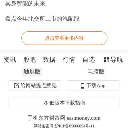
具身智能的未来。
盘点今年北交所上市的汽配股
点击查看更多内容
资讯
股吧
数据
行情
自选
导航
认购需求来自全球长线基金、科技行业
触屏版
电脑版
专项基金、主权财富基金及亚洲主题全
给网站提点意见
下载App
球投资者等多类机构。其中，Baillie
Gifford、Coatue Management和
低版本下载指南
Situational Awareness Partners已表达合
手机东方财富网 eastmoney.com
计高达70亿美元的认购意向。
网站备案号:沪ICP备05006054号-11