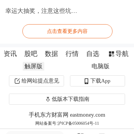
幸运大抽奖，注意这些坑…
点击查看更多内容
资讯
股吧
数据
行情
自选
导航
免责声明：本文基于AI生产，仅供参
触屏版
电脑版
考，不构成任何投资建议，据此操作风
给网站提点意见
下载App
险自担。
东方财富
发布此内容旨在传播
更多信息，与本平台立场无关。东方财
低版本下载指南
富力求但不保证数据的完全准确，如有
手机东方财富网 eastmoney.com
错漏请以中国证监会指定上市公司信息
网站备案号:沪ICP备05006054号-11