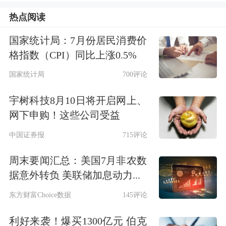
热点阅读
国家统计局：7月份居民消费价
格指数（CPI）同比上涨0.5%
国家统计局
700评论
宇树科技8月10日将开启网上、
网下申购！这些公司受益
中国证券报
715评论
周末要闻汇总：美国7月非农数
据意外转负 美联储加息动力...
东方财富Choice数据
145评论
个股方面，3股竞价涨停，其中
亚联机
利好来袭！爆买1300亿元 伯克
械
首板、
高德红外
首板、
上海雅仕
首