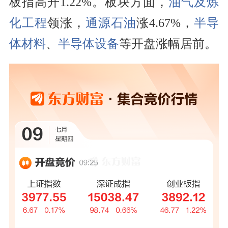
板指高开1.22%。板块方面，
油气及炼
化工程
领涨，
通源石油
涨4.67%，
半导
体材料
、
半导体设备
等开盘涨幅居前。