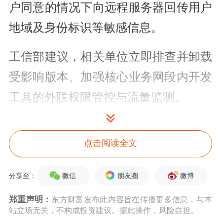
户同意的情况下向远程服务器回传用户
地域及身份标识等敏感信息。
工信部建议，相关单位立即排查并卸载
受影响版本、加强核心业务网段内开发
工具的外联权限管控与流量监测。
就在官方提示风险前不久，据媒体报
点击阅读全文
道，
阿里巴巴
已将Claude Code列入高
风险软件名单，自7月10日起全面禁止
微信
朋友圈
微博
分享至：
内部员工在办公环境下使用。
郑重声明：
东方财富发布此内容旨在传播更多信息，与本
站立场无关，不构成投资建议。据此操作，风险自担。
政策端同样密集发力。7月3日，央行等