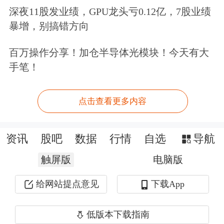
AI技术发展或放大网络安全刚需
深夜11股发业绩，GPU龙头亏0.12亿，7股业绩
暴增，别搞错方向
“长期看，AI不会完全替代网络安全厂
百万操作分享！加仓半导体光模块！今天有大
商，反而会放大整体安全防护刚需，具
手笔！
备AI安全全栈能力的龙头企业技术护城
河持续拓宽。”
浙商证券
认为，海外头
点击查看更多内容
部AI企业加速布局面向网络安全场景的
专用工具模型，同时AI赋能的自动化网
资讯
股吧
数据
行情
自选
导航
络攻击手段迭代提速，倒逼政企机构持
触屏版
电脑版
续加大安全采购预算，国内具备AI安全
给网站提点意见
下载App
产品、全栈防护能力的网安企业将同步
低版本下载指南
受益于AI安全增量与
信创
国产替代双重