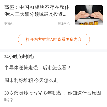
智能拟人化互动服务管理暂行办法》将
高盛：中国AI板块不存在整体
正式施行，要求服务提供者落实安全主
泡沫 三大细分领域最具投资...
体责任、加强算法审核与
数据安全
管
财联社
672评论
理。
打开东方财富APP查看更多内容
24小时点击排行
半导体逆势走强，后市怎么看？
周末利好堆积 今天怎么走
39岁演员炒股亏光多年积蓄， 你知道什么原因
吗？