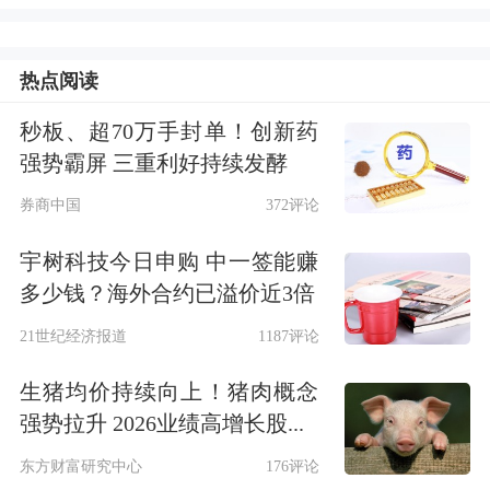
四部门联合起草《金融业网络安全管理
办法（征求意见稿）》并公开征求意
热点阅读
见。其中明确对金融业关键信息基础设
秒板、超70万手封单！创新药
强势霸屏 三重利好持续发酵
施实行重点保护，从网络安全等级保
券商中国
372评论
护、商用密码使用、供应链安全等方面
提出合规要求。
宇树科技今日申购 中一签能赚
多少钱？海外合约已溢价近3倍
《网络安全标识管理办法》已于7月1日
21世纪经济报道
1187评论
起正式施行，产品生产者需依据实施规
生猪均价持续向上！猪肉概念
则开展网络安全能力检测并取得检测报
强势拉升 2026业绩高增长股...
告后方可标注标识；7月15日，《人工
东方财富研究中心
176评论