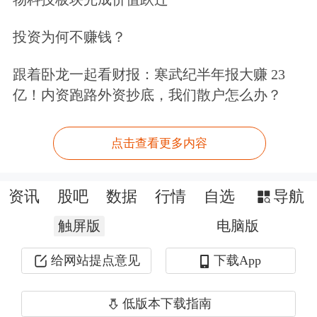
复合增速12.8%，大幅高于行业整体
投资为何不赚钱？
7.1%的增速，增长优势持续扩大。
跟着卧龙一起看财报：寒武纪半年报大赚 23
亿！内资跑路外资抄底，我们散户怎么办？
渠道迭代进一步放大中大包装水在厄尔
尼诺周期的增长优势。传统桶装水依托
点击查看更多内容
社区水站线下订水模式，履约效率偏
低；而中大包装适配商超、电商、O2O
资讯
股吧
数据
行情
自选
导航
即时零售、前置仓等新型渠道。2018至
触屏版
电脑版
2023年电商渠道市场规模复合增速
给网站提点意见
下载App
16.1%，占比持续走高，即时零售天然
适配中大包装重货、应急补货的消费特
低版本下载指南