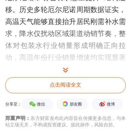
移。历史多轮厄尔尼诺周期数据证实，
高温天气能够直接抬升居民刚需补水需
求，降水仅扰动区域渠道动销节奏，整
体对包装水行业销量形成明确正向拉
动，高温年份行业销量增速均实现显著
提升。2014-2016年史上最强厄尔尼诺
周期，国内包装水销量连续四年保持
点击阅读全文
8%以上稳健增长；2023-2024年中等强
微信
朋友圈
微博
度厄尔尼诺同样推升行业销量增速，较
分享至：
2022年明显改善，印证气候升温对行业
郑重声明：
东方财富发布此内容旨在传播更多信息，与本
站立场无关，不构成投资建议。据此操作，风险自担。
需求的催化作用。