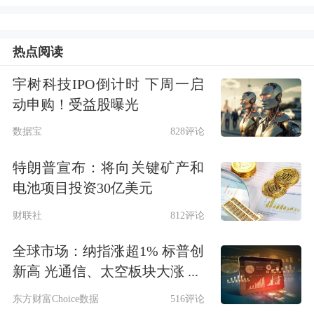
厄尔尼诺事件下，中大包装水更为受
热点阅读
益。
宇树科技IPO倒计时 下周一启
动申购！受益股曝光
厄尔尼诺对包装水行业的影响不局限于
数据宝
828评论
整体销量扩容，更核心驱动行业产品结
构迁移，中大规格包装水（1-15L）相
特朗普宣布：将向关键矿产和
电池项目投资30亿美元
比1L以下小瓶水、18.9L传统桶装水具
财联社
812评论
备更强增长弹性，是气候红利下核心受
益品类。当前国内包装水消费场景持续
全球市场：纳指涨超1% 标普创
新高 光通信、太空板块大涨 ...
从户外即饮向家庭、办公、餐饮场景转
东方财富Choice数据
516评论
移，2020-2023年家庭消费场景占比持