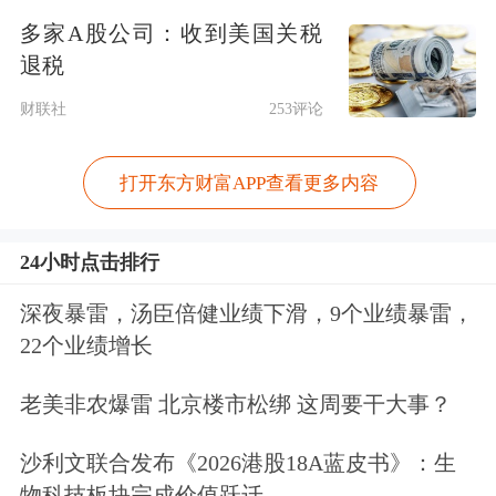
多家A股公司：收到美国关税
续提升，叠加国内家庭户均规模降至
退税
2.52人，小型家庭饮水需求更适配中大
财联社
253评论
包装：对比小瓶水，中大规格单升单价
性价比更高；对比桶装水，无需配套饮
打开东方财富APP查看更多内容
水机、占用空间更小、开封后饮用周期
可控，适配煮饭、泡茶、煲汤等居家高
24小时点击排行
耗水场景。高温环境下居民日均饮水
深夜暴雷，汤臣倍健业绩下滑，9个业绩暴雷，
22个业绩增长
量、餐饮后厨用水、户外集体囤货需求
同步上涨，新增用水需求高度匹配中大
老美非农爆雷 北京楼市松绑 这周要干大事？
包装产品定位，2018-2023年中大包装
沙利文联合发布《2026港股18A蓝皮书》：生
水市场规模自232亿元增长至424亿元，
物科技板块完成价值跃迁