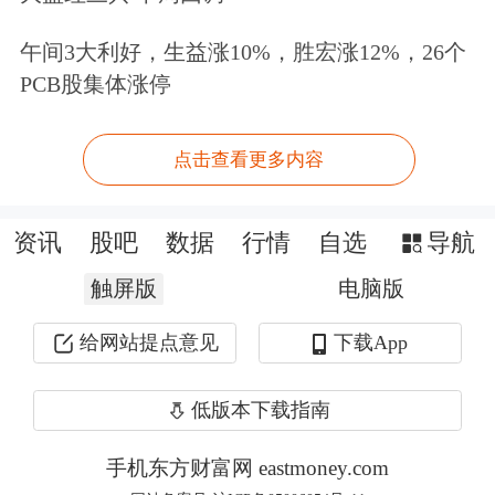
技
、
恩智浦半导体
涨近4%，
西部数据
午间3大利好，生益涨10%，胜宏涨12%，26个
PCB股集体涨停
涨超3%，
阿斯麦
、
美光科技
涨超1%。
点击查看更多内容
资讯
股吧
数据
行情
自选
导航
触屏版
电脑版
给网站提点意见
下载App
低版本下载指南
手机东方财富网 eastmoney.com