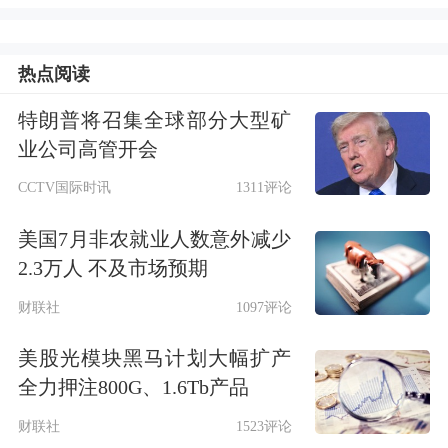
美股市场：
美股三大指数07月08日收盘
涨跌不一。截至收盘，道琼斯工业平均
热点阅读
指数比前一交易日下跌576.76点，收于
特朗普将召集全球部分大型矿
52348.39点，跌幅为1.09%；
标准普尔
业公司高管开会
500种股票指数下跌21.14点，收于
CCTV国际时讯
1311评论
7482.71点，跌幅为0.28%；纳斯达克综
美国7月非农就业人数意外减少
合指数上涨51.96点，收于25870.65点，
2.3万人 不及市场预期
涨幅为0.2%。
财联社
1097评论
美股光模块黑马计划大幅扩产
全力押注800G、1.6Tb产品
财联社
1523评论