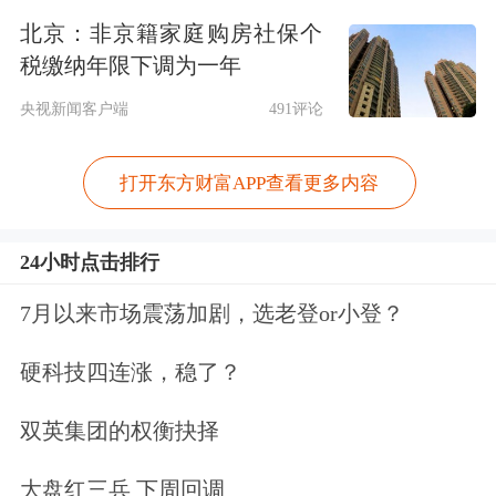
北京：非京籍家庭购房社保个
税缴纳年限下调为一年
央视新闻客户端
491评论
打开东方财富APP查看更多内容
24小时点击排行
7月以来市场震荡加剧，选老登or小登？
热门科技股涨跌不一，
博通
涨近5%，
硬科技四连涨，稳了？
英伟达
涨超3%，Meta、
特斯拉
跌超
双英集团的权衡抉择
2%，谷歌、
微软
跌超1%。
半导体
、存
大盘红三兵 下周回调
储概念股反弹，
闪迪
涨超6%，
希捷科