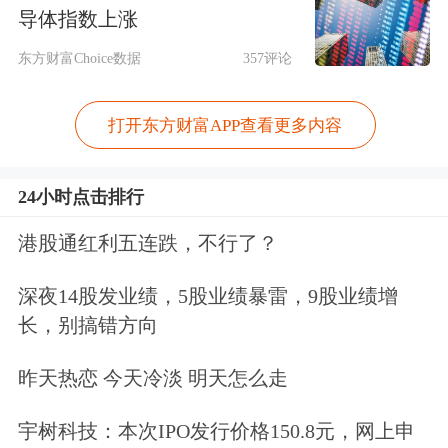
导体指数上涨
造人社人工智能重大场景，并制定人社
东方财富Choice数据
357评论
行业领域人工智能应用场景全景图，共
67个细分场景。
打开东方财富APP查看更多内容
另外，在搭建人工智能应用平台方面，
24小时点击排行
《实施意见》提出，构建“1（部级）＋
港股通红利五连跌，不行了？
N（国家人工智能应用中试基地）＋
32（省级人力资源社会保障部门）”的
深夜14股发业绩，5股业绩暴雷，9股业绩增
长，别搞错方向
人社行业领域人工智能协同发展格局，
会同国家人工智能应用中试基地统筹建
昨天热恋 今天冷淡 明天怎么走
设全国人社人工智能应用平台，打造安
宇树科技：本次IPO发行价格150.8元，网上申