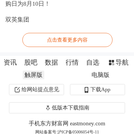
全可信的“人工智能＋人社”应用基础设
购日为8月10日！
施。
双英集团
点击查看更多内容
资讯
股吧
数据
行情
自选
导航
触屏版
电脑版
给网站提点意见
下载App
低版本下载指南
主力异动？Level-2助您洞察主力意图。
点击领取>>
手机东方财富网 eastmoney.com
网站备案号:沪ICP备05006054号-11