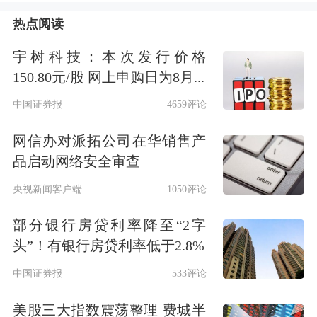
“目前，人工智能技术已在各类市场化
热点阅读
招聘平台中得到广泛应用，人社部门搭
宇树科技：本次发行价格
建的各类公共服务平台也在深度运用AI
150.80元/股 网上申购日为8月...
技术，有效提升了政务服务效率、服务
中国证券报
4659评论
质量与精准化水平。”对外经济贸易大
网信办对派拓公司在华销售产
学国家对外开放研究院研究员李长安表
品启动网络安全审查
示。
央视新闻客户端
1050评论
为进一步提质增效，《实施意见》以场
部分银行房贷利率降至“2字
景为牵引，以行业赋能为目标，以民生
头”！有银行房贷利率低于2.8%
实效为导向，从“数智就业”“智慧社会
中国证券报
533评论
保险”“人才精准培养使用”等6个方面打
美股三大指数震荡整理 费城半