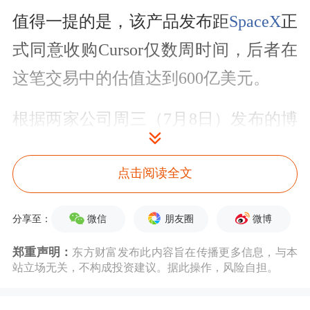
值得一提的是，该产品发布距
SpaceX
正
式同意收购Cursor仅数周时间，后者在
这笔交易中的估值达到600亿美元。
根据两家公司周三（7月8日）发布的博
客文章，Grok 4.5专为处理“复杂且持续
点击阅读全文
时间较长的任务”而设计，包括软件工
程工作——这是当前顶尖AI开发商重点
微信
朋友圈
微博
分享至：
布局的领域之一。
郑重声明：
东方财富发布此内容旨在传播更多信息，与本
站立场无关，不构成投资建议。据此操作，风险自担。
不过，与Cursor此前推出的模型相比，
Grok 4.5的应用范围进一步扩展，可胜