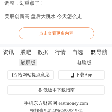
调整，划重点了！
在备受期待的首次公开募股（IPO）前
美股创新高 盘后大跳水 今天怎么走
夕，SpaceX获得收购Cursor的权利。
Cursor是史上增长最快的AI初创企业之
点击查看更多内容
一，也是所谓“Vibe Coding”（氛围编
程）浪潮的核心参与者。
资讯
股吧
数据
行情
自选
导航
触屏版
电脑版
给网站提点意见
下载App
低版本下载指南
此后，两家公司通过共享数据和算力资
手机东方财富网 eastmoney.com
源，共同开发新的AI模型。先前就有消
网站备案号:沪ICP备05006054号-11