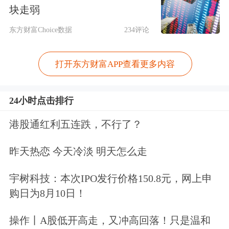
块走弱
战略的一部分。
东方财富Choice数据
234评论
马斯克今年早些时候曾表示，其AI业务
（在与SpaceX合并前名为xAI）在代码
打开东方财富APP查看更多内容
生成能力方面已落后于竞争对手，因此
24小时点击排行
进行了大规模人员调整，以重建相关团
港股通红利五连跌，不行了？
队。
昨天热恋 今天冷淡 明天怎么走
如今更名为SpaceXAI的AI部门已于5月
推出首款AI编程代理（coding
宇树科技：本次IPO发行价格150.8元，网上申
购日为8月10日！
agent），与Anthropic的相关产品展开
竞争。
操作丨A股低开高走，又冲高回落！只是温和