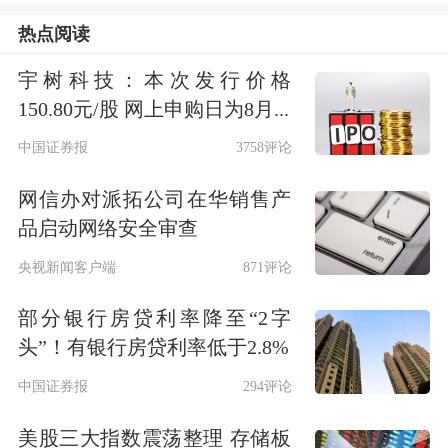
任法律服务、金融服务等更多专业场
热点阅读
景。此外，该模型还增强了
网络安全
能
宇树科技：本次发行价格
力。
150.80元/股 网上申购日为8月...
中国证券报
3758评论
网信办对派拓公司在华销售产
品启动网络安全审查
央视新闻客户端
871评论
部分银行房贷利率降至“2字
头”！有银行房贷利率低于2.8%
中国证券报
294评论
与Cursor的合作，是马斯克推动公司追
赶AI竞争对手、吸引更多企业客户整体
美股三大指数震荡整理 存储板