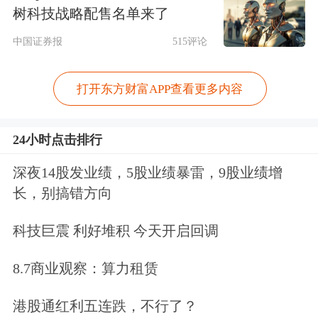
树科技战略配售名单来了
燃油的出口实施限制的基础上，俄罗斯
中国证券报
515评论
又出台了柴油出口禁令。此前，俄罗斯
仅禁止不自行生产柴油的贸易商出口该
打开东方财富APP查看更多内容
燃料。
24小时点击排行
据报道，俄罗斯针对柴油生产企业的出
深夜14股发业绩，5股业绩暴雷，9股业绩增
口禁令将持续到7月31日。
长，别搞错方向
研究机构Vortexa的数据显示，
2025年俄
科技巨震 利好堆积 今天开启回调
罗斯的柴油供应量占全球总量约11%
，
8.7商业观察：算力租赁
是仅次于美国的全球第二大柴油出口
港股通红利五连跌，不行了？
国。