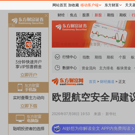
网站首页
加收藏
移动客户端
东方财富
天天
财经
焦点
股票
新股
期指
期权
关
闭
行情中心
指数
期指
期权
个股
板
数据中心
资金流向
主力排名
板块资金
首页
>
财经频道
>
正文
欧盟航空安全局建
2026年07月08日 19:53
来源： 新华社
AI妙想为你解读全文 APP内免费阅读
稀