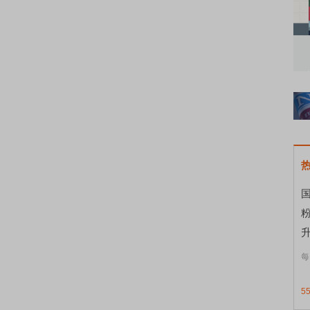
知到特色品种
了解北交所知识 做理性投资者
市
国
升
每
5