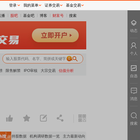
登录
我的菜单
证券交易
基金交易
直播
股吧
基金吧
博客
财富号
搜索
动态
个人
0
榜
限售解禁
IPO审核
大宗交易
估值分析
自选
消息
搜索
机构持股数据
机构调研数据一览
主力最新动向
上市公司限售股解禁一览
昨日涨