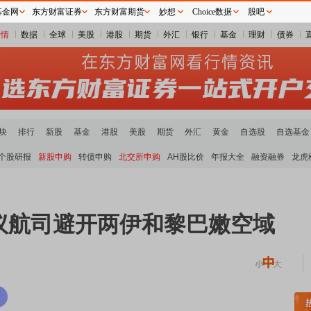
基金网
东方财富证券
东方财富期货
妙想
Choice数据
股吧
行情
数据
全球
美股
港股
期货
外汇
银行
基金
理财
债券
块
排行
新股
基金
港股
美股
期货
外汇
黄金
自选股
自选基金
个股研报
新股申购
转债申购
北交所申购
AH股比价
年报大全
融资融券
龙虎
议航司避开两伊和黎巴嫩空域
土板块领涨
元件板块走强
半导体板块活跃
沪深资金流向
A股估值分析全览
重要