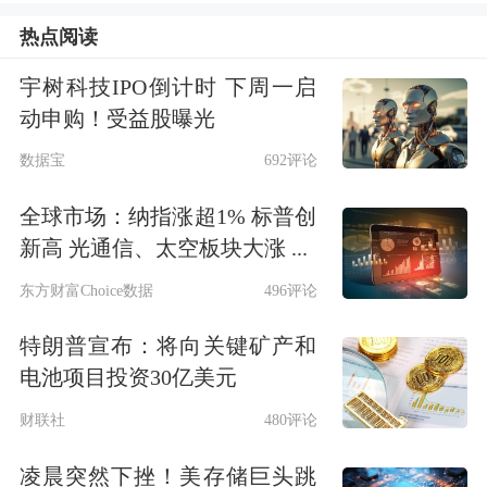
具体来看，上半年出口受人工智能硬件
热点阅读
与绿色转型产业链支撑表现亮眼，5月
宇树科技IPO倒计时 下周一启
出口同比增速接近20%，工业增加值同
动申购！受益股曝光
比增长4.5%。“中国充裕的
电力
产能与
数据宝
692评论
可再生能源优势，亦为参与全球
人工智
全球市场：纳指涨超1% 标普创
能
算力竞争提供了战略基础——
数据中
新高 光通信、太空板块大涨 ...
心
高耗能的特性，恰好与中国充裕的电
东方财富Choice数据
496评论
力产能形成战略互补。”该团队指出。
特朗普宣布：将向关键矿产和
电池项目投资30亿美元
维持中国股票超配评级
财联社
480评论
值得注意的是，在最新的研判中，渣打
凌晨突然下挫！美存储巨头跳