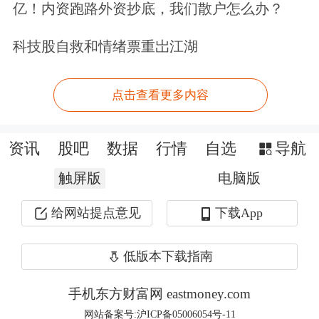
渣打银行财富管理团队认为，中国股市
亿！内资跑路外资抄底，我们散户怎么办？
结构性机会值得关注。板块层面，科技
科技股自救和情绪票重岀江湖
与
通信服务
为首选，原材料与工业同步
超配；
公用事业
、金融、医药卫生等维
点击查看更多内容
持中性；必需消费品与
房地产
因内需疲
资讯
股吧
数据
行情
自选
导航
软下调至低配。恒生科技指数作为机会
触屏版
电脑版
型投资观点继续维持，潜在IPO活动有
望提振市场情绪。
给网站提点意见
下载App
对于主要风险，渣打方面提示，市场已
低版本下载指南
从估值驱动进入业绩验证期，业绩是当
手机东方财富网 eastmoney.com
前核心定价锚。需关注经济复苏节奏不
网站备案号:沪ICP备05006054号-11