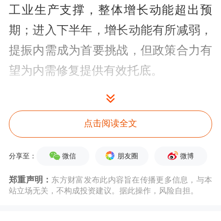
工业生产支撑，整体增长动能超出预
期；进入下半年，增长动能有所减弱，
提振内需成为首要挑战，但政策合力有
望为内需修复提供有效托底。
据了解，渣打银行财富管理团队的最新
研判聚焦三大主题：一是出口引擎强
点击阅读全文
劲，但动能切换窗口临近；二是能源价
微信
朋友圈
微博
分享至：
格回落，成本压力边际改善；三是政策
从“留空间”转向“加力落地”，效果验证
郑重声明：
东方财富发布此内容旨在传播更多信息，与本
站立场无关，不构成投资建议。据此操作，风险自担。
是关键。