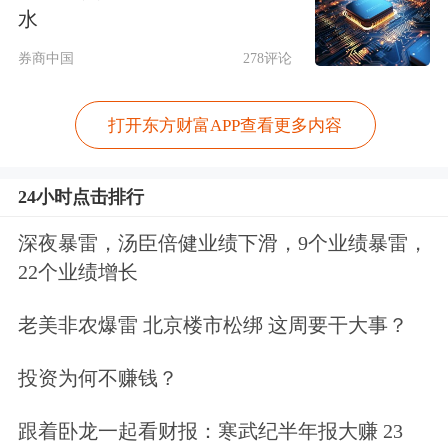
维持中国股票超配评级，核心逻辑在于
水
相对全球主要市场依然存在显著估值折
券商中国
278评论
让，叠加人工智能主线贯穿与产业升级
打开东方财富APP查看更多内容
趋势深化。
渣打方面认为，中国股市估值具吸引
24小时点击排行
力，重估潜力犹存。
MSCI中国
指数相
深夜暴雷，汤臣倍健业绩下滑，9个业绩暴雷，
22个业绩增长
对
明晟
全球指数的12个月预测市盈率折
让目前约在30%水平，处于历史较低区
老美非农爆雷 北京楼市松绑 这周要干大事？
间，估值优势叠加盈利改善，持续吸引
投资为何不赚钱？
长期资金配置。
跟着卧龙一起看财报：寒武纪半年报大赚 23