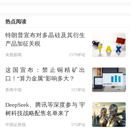
力点
热点阅读
据理财登公开披露数据，理财代销行业
呈现持续扩容态势。2021年底，剔除母
特朗普宣布对多晶硅及其衍生
产品加征关税
行代销后仅97家银行机构参与；至2022
央视新闻
1579评论
年12月，代销机构达328家，较年初增
这国宣布：禁止铜精矿出
加212家，渠道拓展明显提速。此后逐
口！“算力金属”影响多大？
年增长：2023年末增至491家（净增163
券商中国
157评论
家），2024年末达562家（净增71
DeepSeek、腾讯等深度参与 宇
家），2025年12月进一步升至593家
树科技战略配售名单来了
（净增31家）。
中国证券报
575评论