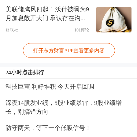
近年来，随着代销图谱的不断完善，行
美联储鹰风四起！沃什被曝为9
业渗透率与市场覆盖面不断扩大，理财
月加息敞开大门 承认存在沟...
公司拓展行外代销速度变缓，渠道下沉
财联社
101评论
是当下的主要趋势，各家都在积极同农
打开东方财富APP查看更多内容
商行和农信社等机构合作，这些机构深
耕县域赛道，是服务当地客户的主力。
24小时点击排行
理财代销渠道已从“跑马圈地”的增量竞
科技巨震 利好堆积 今天开启回调
争转向“精耕细作”的存量博弈。头部机
深夜14股发业绩，5股业绩暴雷，9股业绩增
构凭借先发优势和同业资源持续扩张，
长，别搞错方向
中小机构则需在细分区域或特定客群中
防守两天，等下一个低吸信号！
寻找突破口。