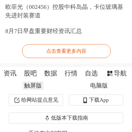
欧菲光（002456）控股中科岛晶，卡位玻璃基
32家理财公司合作代销机构数量的最新
先进封装赛道
数据显示，行业渠道拓展已从“普遍增
8月7日早盘重要财经资讯汇总
长”阶段迈入“剧烈分化”时期，呈现出
鲜明的梯队格局与机构类型特征。32家
点击查看更多内容
理财公司合作代销机构数量如下图所
示：
资讯
股吧
数据
行情
自选
导航
触屏版
电脑版
给网站提点意见
下载App
低版本下载指南