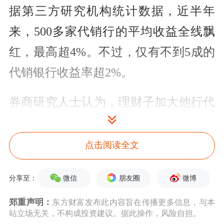
据第三方研究机构统计数据，近半年
来，500多家代销行的平均收益全线飘
红，最高超4%。不过，仅有不到5成的
代销银行收益率超2%。
券商研究人士认为，理财子加大他行代
销，对后续运作方式产生了直接影响，
体现在流动性、回撤与收益等多重约束
点击阅读全文
上，必须实施渠道定制化的产品分层破
微信
朋友圈
微博
分享至：
解这些“堵点”。
郑重声明：
东方财富发布此内容旨在传播更多信息，与本
代销渠道拓展放缓，下沉渠道成目前发
站立场无关，不构成投资建议。据此操作，风险自担。