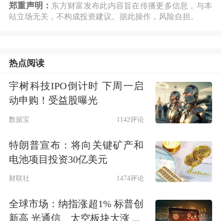
郑重声明：
东方财富发布此内容旨在传播更多信息，与本
站立场无关，不构成投资建议。据此操作，风险自担。
热点阅读
宇树科技IPO倒计时 下周一启
动申购！受益股曝光
数据宝
1142评论
特朗普宣布：将向关键矿产和
电池项目投资30亿美元
财联社
1474评论
全球市场：纳指涨超1% 标普创
新高 光通信、太空板块大涨 ...