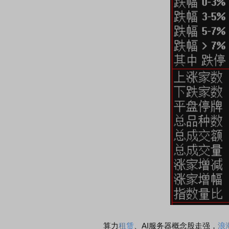
首席连线｜东方财富证券陈果：A股再平衡的
债券知识通识：从
风，将吹向何处
算力
租赁
、AI服务器概念股走强，
浪