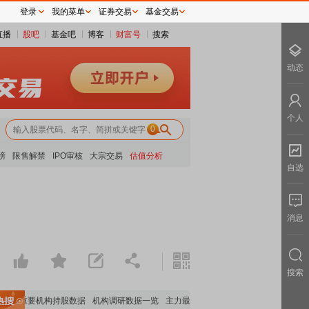
登录
我的菜单
证券交易
基金交易
直播
股吧
基金吧
博客
财富号
搜索
动态
个人
0
榜
限售解禁
IPO审核
大宗交易
估值分析
自选
消息
搜索
重要机构持股数据
机构调研数据一览
主力最新动向
上市公司限售股解禁一览