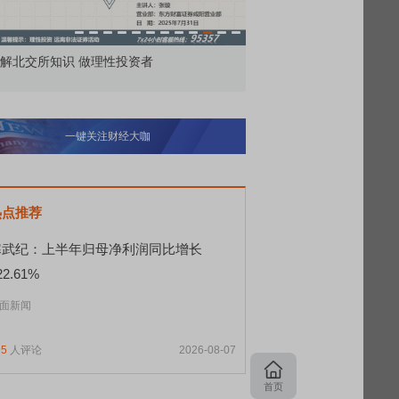
市价委托那么多种，究竟怎么用？
北交所顶格打新居
一键关注财经大咖
热点推荐
寒武纪：上半年归母净利润同比增长
22.61%
面新闻
95
人评论
2026-08-07
首页