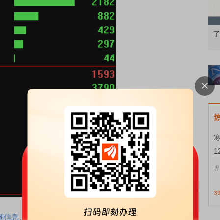
基础认知到特色品种
了解北交所知识 做理性投资者
1
界
3
潮信息
、
云赛智联
、
数据港
等多股涨停。消息面上，
浪潮信