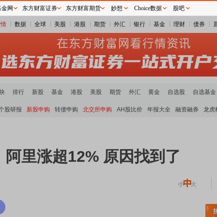
基金网
东方财富证券
东方财富期货
妙想
Choice数据
股吧
行情
数据
全球
美股
港股
期货
外汇
银行
基金
理财
债券
块
排行
新股
基金
港股
美股
期货
外汇
黄金
自选股
自选基金
个股研报
新股申购
转债申购
北交所申购
AH股比价
年报大全
融资融券
龙虎
阿里涨超12% 原因找到了
稀土板块领涨
元件板块走强
半导体板块活跃
沪深资金流向
A股估值分析全览