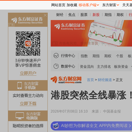
网站首页
加收藏
移动客户端
东方财富
天天
财经
焦点
股票
新股
期指
期权
关
闭
行情中心
指数
期指
期权
个股
板
数据中心
资金流向
主力排名
板块资金
首页
>
财经频道
>
正文
港股突然全线暴涨！
2026年07月08日 16:10
来源： 中国基金报
AI妙想为你解读全文 APP内免费阅读