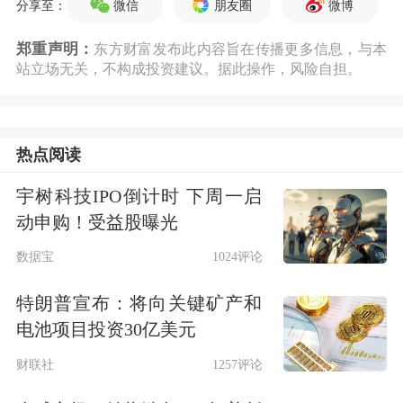
微信
朋友圈
微博
分享至：
郑重声明：
东方财富发布此内容旨在传播更多信息，与本
站立场无关，不构成投资建议。据此操作，风险自担。
热点阅读
宇树科技IPO倒计时 下周一启
动申购！受益股曝光
数据宝
1024评论
特朗普宣布：将向关键矿产和
电池项目投资30亿美元
财联社
1257评论