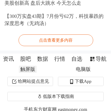
美股创新高 盘后大跳水 今天怎么走
利润为20.55亿—25.55亿元，同比增长
【300万实盘43期】7月份亏62万，科技暴跌的
206%—280%。
深度思考（无鸡汤）
浪潮信息今年一季度的净利为6亿元，
点击查看更多内容
按最新业绩预告区间计算，公司二季度
归母净利润约为20亿—25亿元，创下有
资讯
股吧
数据
行情
自选
导航
史以来单季度业绩新高，而去年同期仅
触屏版
电脑版
3.36亿元。
给网站提点意见
下载App
国联民生
指出，中国科技企业正加速在
低版本下载指南
全球AI军备竞赛中追赶，以字节跳动为
手机东方财富网 eastmoney.com
代表，2026年资本支出计划将超2000亿