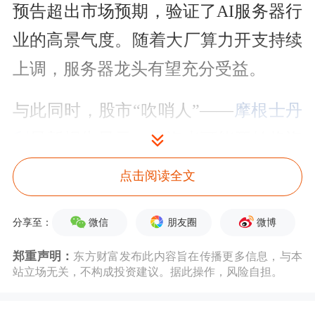
预告超出市场预期，验证了AI服务器行
业的高景气度。随着大厂算力开支持续
上调，服务器龙头有望充分受益。
与此同时，股市“吹哨人”——
摩根士丹
利
最新报告显示，投资者可能开始将资
金从AI芯片制造商转向超大规模云服务
点击阅读全文
商。
微信
朋友圈
微博
分享至：
云计算概念股掀涨停潮
郑重声明：
东方财富发布此内容旨在传播更多信息，与本
站立场无关，不构成投资建议。据此操作，风险自担。
今日，云计算概念股集体走高。截至午
间收盘，Wind云计算指数上涨超4%，