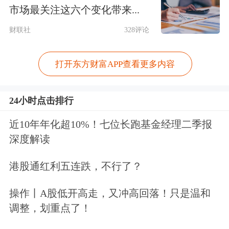
市场最关注这六个变化带来...
财联社
328评论
打开东方财富APP查看更多内容
24小时点击排行
近10年年化超10%！七位长跑基金经理二季报
深度解读
港股通红利五连跌，不行了？
消息面上，浪潮信息昨晚发布业绩预
操作丨A股低开高走，又冲高回落！只是温和
告，预计上半年归母净利润为26亿—31
调整，划重点了！
亿元，同比增长226%—288%；扣非净