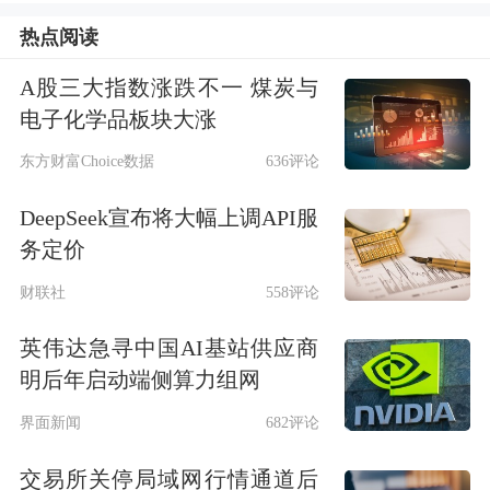
网宿科技
、
朗威股份
、
深信服
20%涨
热点阅读
停，浪潮信息、浪潮软件、南天信息、
A股三大指数涨跌不一 煤炭与
电子化学品板块大涨
云赛智联、数据港、
星网锐捷
、
荣联科
东方财富Choice数据
636评论
技
、
恒为科技
等10%涨停，
奥飞数据
、
顺网科技
、
广电运通
、
美利云
、
中科曙
DeepSeek宣布将大幅上调API服
务定价
光
等集体跟涨。
财联社
558评论
英伟达急寻中国AI基站供应商
明后年启动端侧算力组网
界面新闻
682评论
交易所关停局域网行情通道后